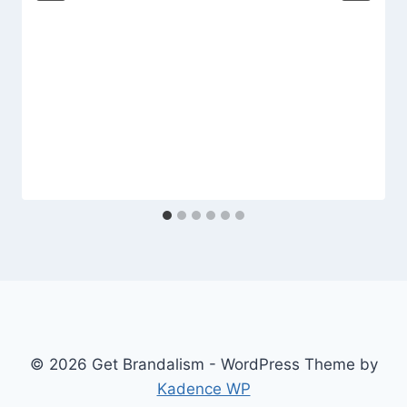
© 2026 Get Brandalism - WordPress Theme by
Kadence WP