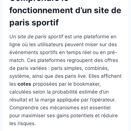
fonctionnement d’un site de
paris sportif
Un
site de paris sportif
est une plateforme en
ligne où les utilisateurs peuvent miser sur des
événements sportifs en temps réel ou en pré-
match. Ces plateformes regroupent des offres
de paris variées : paris simples, combinés,
système, ainsi que des paris live. Elles affichent
les
cotes
proposées par le bookmaker,
calculées selon la probabilité estimée d’un
résultat et la marge appliquée par l’opérateur.
Comprendre ces mécanismes est essentiel
pour maximiser ses gains potentiels et réduire
les risques.