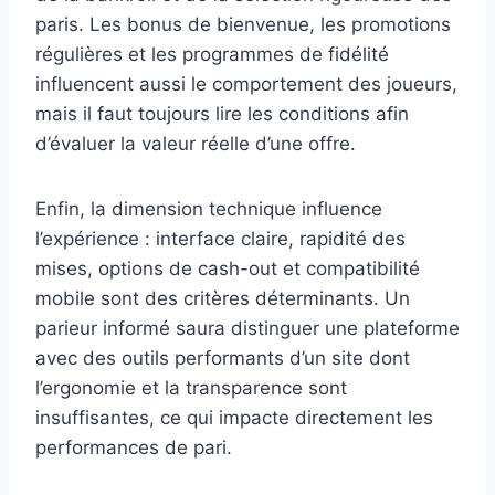
paris. Les bonus de bienvenue, les promotions
régulières et les programmes de fidélité
influencent aussi le comportement des joueurs,
mais il faut toujours lire les conditions afin
d’évaluer la valeur réelle d’une offre.
Enfin, la dimension technique influence
l’expérience : interface claire, rapidité des
mises, options de cash-out et compatibilité
mobile sont des critères déterminants. Un
parieur informé saura distinguer une plateforme
avec des outils performants d’un site dont
l’ergonomie et la transparence sont
insuffisantes, ce qui impacte directement les
performances de pari.