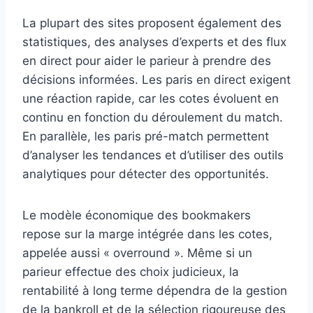
La plupart des sites proposent également des
statistiques, des analyses d’experts et des flux
en direct pour aider le parieur à prendre des
décisions informées. Les paris en direct exigent
une réaction rapide, car les cotes évoluent en
continu en fonction du déroulement du match.
En parallèle, les paris pré-match permettent
d’analyser les tendances et d’utiliser des outils
analytiques pour détecter des opportunités.
Le modèle économique des bookmakers
repose sur la marge intégrée dans les cotes,
appelée aussi « overround ». Même si un
parieur effectue des choix judicieux, la
rentabilité à long terme dépendra de la gestion
de la bankroll et de la sélection rigoureuse des