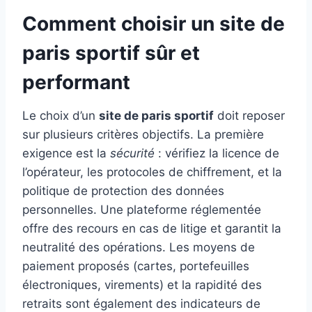
Comment choisir un site de
paris sportif sûr et
performant
Le choix d’un
site de paris sportif
doit reposer
sur plusieurs critères objectifs. La première
exigence est la
sécurité
: vérifiez la licence de
l’opérateur, les protocoles de chiffrement, et la
politique de protection des données
personnelles. Une plateforme réglementée
offre des recours en cas de litige et garantit la
neutralité des opérations. Les moyens de
paiement proposés (cartes, portefeuilles
électroniques, virements) et la rapidité des
retraits sont également des indicateurs de