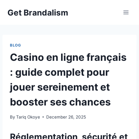
Skip
Get Brandalism
to
content
BLOG
Casino en ligne français
: guide complet pour
jouer sereinement et
booster ses chances
By
Tariq Okoye
December 26, 2025
Réglementation, sécurité et