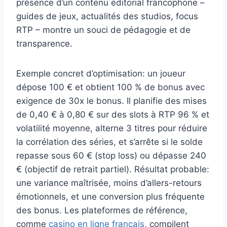
présence d’un contenu éditorial francophone –
guides de jeux, actualités des studios, focus
RTP – montre un souci de pédagogie et de
transparence.
Exemple concret d’optimisation: un joueur
dépose 100 € et obtient 100 % de bonus avec
exigence de 30x le bonus. Il planifie des mises
de 0,40 € à 0,80 € sur des slots à RTP 96 % et
volatilité moyenne, alterne 3 titres pour réduire
la corrélation des séries, et s’arrête si le solde
repasse sous 60 € (stop loss) ou dépasse 240
€ (objectif de retrait partiel). Résultat probable:
une variance maîtrisée, moins d’allers-retours
émotionnels, et une conversion plus fréquente
des bonus. Les plateformes de référence,
comme
casino en ligne français
, compilent