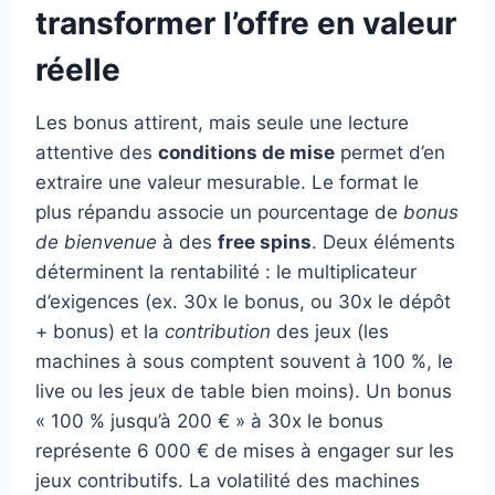
transformer l’offre en valeur
réelle
Les bonus attirent, mais seule une lecture
attentive des
conditions de mise
permet d’en
extraire une valeur mesurable. Le format le
plus répandu associe un pourcentage de
bonus
de bienvenue
à des
free spins
. Deux éléments
déterminent la rentabilité : le multiplicateur
d’exigences (ex. 30x le bonus, ou 30x le dépôt
+ bonus) et la
contribution
des jeux (les
machines à sous comptent souvent à 100 %, le
live ou les jeux de table bien moins). Un bonus
« 100 % jusqu’à 200 € » à 30x le bonus
représente 6 000 € de mises à engager sur les
jeux contributifs. La volatilité des machines