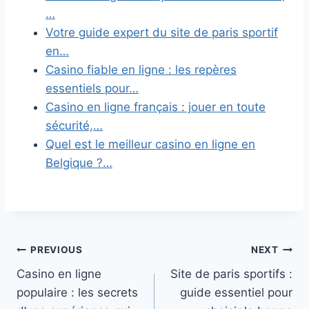
…
Votre guide expert du site de paris sportif
en…
Casino fiable en ligne : les repères
essentiels pour…
Casino en ligne français : jouer en toute
sécurité,…
Quel est le meilleur casino en ligne en
Belgique ?…
Post
PREVIOUS
NEXT
Casino en ligne
Site de paris sportifs :
navigation
populaire : les secrets
guide essentiel pour