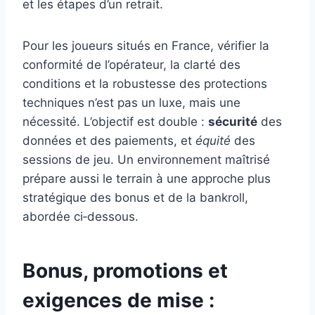
et les étapes d’un retrait.
Pour les joueurs situés en France, vérifier la
conformité de l’opérateur, la clarté des
conditions et la robustesse des protections
techniques n’est pas un luxe, mais une
nécessité. L’objectif est double :
sécurité
des
données et des paiements, et
équité
des
sessions de jeu. Un environnement maîtrisé
prépare aussi le terrain à une approche plus
stratégique des bonus et de la bankroll,
abordée ci‑dessous.
Bonus, promotions et
exigences de mise :