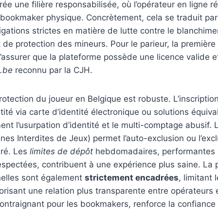
ée une filière responsabilisée, où l’opérateur en ligne
 bookmaker physique. Concrètement, cela se traduit par
ligations strictes en matière de lutte contre le blanchim
 de protection des mineurs. Pour le parieur, la première 
’assurer que la plateforme possède une licence valide 
.be
reconnu par la CJH.
protection du joueur en Belgique est robuste. L’inscriptio
ntité via carte d’identité électronique ou solutions équiva
ent l’usurpation d’identité et le multi-comptage abusif. 
nes Interdites de Jeux) permet l’auto-exclusion ou l’ex
éré. Les
limites de dépôt
hebdomadaires, performantes lo
spectées, contribuent à une expérience plus saine. La pu
nelles sont également
strictement encadrées
, limitant 
orisant une relation plus transparente entre opérateurs 
ontraignant pour les bookmakers, renforce la confiance 