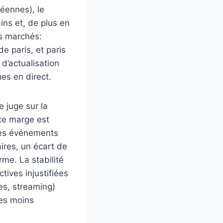
éennes), le
ins et, de plus en
es marchés:
e paris, et paris
d’actualisation
ues en direct.
e juge sur la
tte marge est
mes événements
ires, un écart de
me. La stabilité
tives injustifiées
ues, streaming)
tes moins