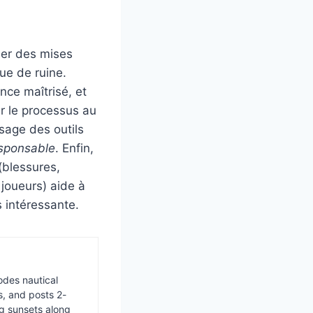
iser des mises
que de ruine.
ance maîtrisé, et
er le processus au
sage des outils
esponsable
. Enfin,
(blessures,
joueurs) aide à
s intéressante.
odes nautical
s, and posts 2-
ng sunsets along