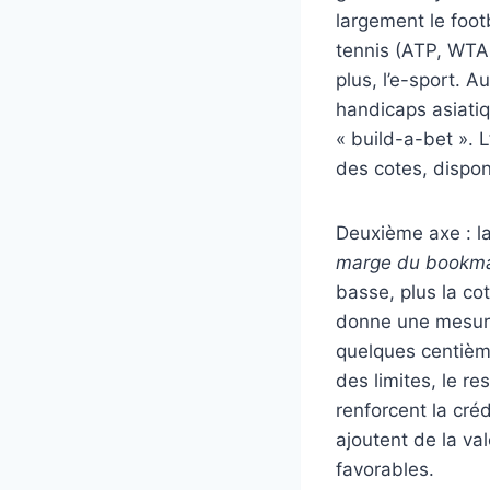
largement le foot
tennis (ATP, WTA,
plus, l’e-sport. 
handicaps asiatiq
« build-a-bet ». 
des cotes, disponi
Deuxième axe : l
marge du bookm
basse, plus la c
donne une mesure 
quelques centième
des limites, le re
renforcent la créd
ajoutent de la va
favorables.