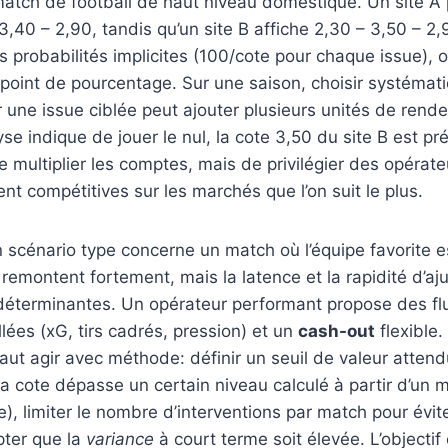
atch de football de haut niveau domestique. Un site A
3,40 – 2,90, tandis qu’un site B affiche 2,30 – 3,50 – 2,9
s probabilités implicites (100/cote pour chaque issue), 
 point de pourcentage. Sur une saison, choisir systémat
r une issue ciblée peut ajouter plusieurs unités de ren
yse indique de jouer le nul, la cote 3,50 du site B est pr
de multiplier les comptes, mais de privilégier des opérate
nt compétitives sur les marchés que l’on suit le plus.
n scénario type concerne un match où l’équipe favorite 
remontent fortement, mais la latence et la rapidité d’a
éterminantes. Un opérateur performant propose des flu
llées (xG, tirs cadrés, pression) et un
cash-out
flexible.
 faut agir avec méthode: définir un seuil de valeur atten
i sa cote dépasse un certain niveau calculé à partir d’un
e), limiter le nombre d’interventions par match pour évite
epter que la
variance
à court terme soit élevée. L’objectif 