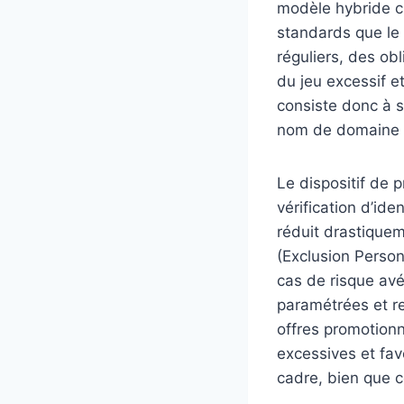
modèle hybride cr
standards que le
réguliers, des ob
du jeu excessif et
consiste donc à s
nom de domaine
Le dispositif de 
vérification d’ide
réduit drastiquem
(Exclusion Person
cas de risque av
paramétrées et re
offres promotion
excessives et fav
cadre, bien que c