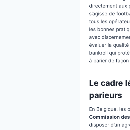
directement aux p
s’agisse de footba
tous les opérateu
les bonnes prati
avec discernemen
évaluer la qualit
bankroll qui protè
à parier de façon
Le cadre l
parieurs
En Belgique, les
Commission des
disposer d’un ag