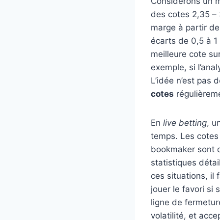
Considérons un m
des cotes 2,35 – 
marge à partir de
écarts de 0,5 à 1
meilleure cote su
exemple, si l’anal
L’idée n’est pas 
cotes
régulièreme
En
live betting
, u
temps. Les cotes 
bookmaker sont d
statistiques détai
ces situations, il
jouer le favori s
ligne de fermetur
volatilité, et acc