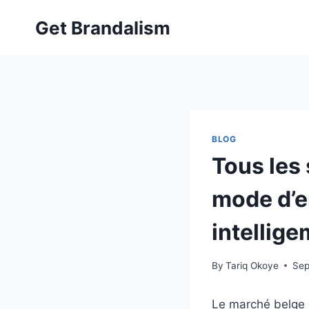
Skip
Get Brandalism
to
content
BLOG
Tous les 
mode d’e
intellig
By
Tariq Okoye
Sep
Le marché belge