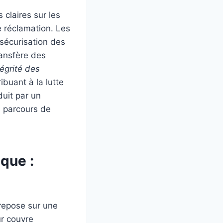
 claires sur les
de réclamation. Les
 sécurisation des
ransfère des
tégrité des
ibuant à la lutte
duit par un
s parcours de
que :
 repose sur une
r couvre