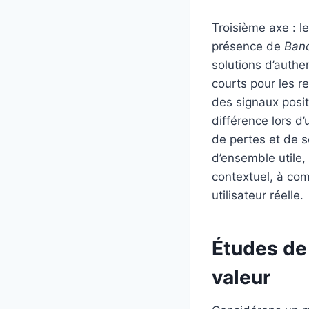
Troisième axe : l
présence de
Ban
solutions d’authen
courts pour les r
des signaux positi
différence lors d’
de pertes et de s
d’ensemble utile,
contextuel, à com
utilisateur réelle.
Études de
valeur