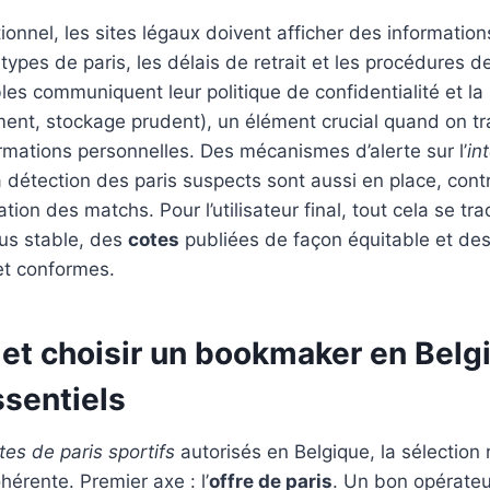
ionnel, les sites légaux doivent afficher des informations
 types de paris, les délais de retrait et les procédures 
les communiquent leur politique de confidentialité et la
ment, stockage prudent), un élément crucial quand on t
rmations personnelles. Des mécanismes d’alerte sur l’
in
a détection des paris suspects sont aussi en place, contr
tion des matchs. Pour l’utilisateur final, tout cela se tra
us stable, des
cotes
publiées de façon équitable et de
et conformes.
et choisir un bookmaker en Belgi
ssentiels
ites de paris sportifs
autorisés en Belgique, la sélection
ohérente. Premier axe : l’
offre de paris
. Un bon opérateu