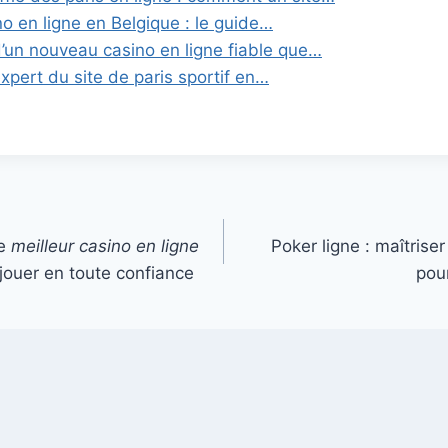
no en ligne en Belgique : le guide…
d’un nouveau casino en ligne fiable que…
xpert du site de paris sportif en…
le
meilleur casino en ligne
Poker ligne : maîtrise
 jouer en toute confiance
pou