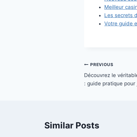
Meilleur casi
Les secrets 
Votre guide e
Post
PREVIOUS
Découvrez le véritab
navigation
: guide pratique pour
Similar Posts