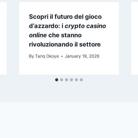
Scopri il futuro del gioco
d’azzardo: i
crypto casino
online
che stanno
rivoluzionando il settore
By
Tariq Okoye
January 19, 2026