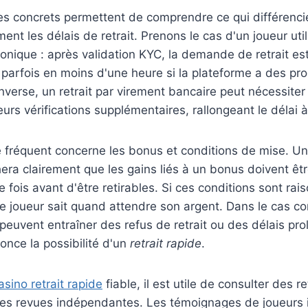
s concrets permettent de comprendre ce qui différencie
ent les délais de retrait. Prenons le cas d'un joueur uti
ronique : après validation KYC, la demande de retrait est
parfois en moins d'une heure si la plateforme a des pr
inverse, un retrait par virement bancaire peut nécessiter
urs vérifications supplémentaires, rallongeant le délai à
 fréquent concerne les bonus et conditions de mise. Un
hera clairement que les gains liés à un bonus doivent êt
 fois avant d'être retirables. Si ces conditions sont rai
, le joueur sait quand attendre son argent. Dans le cas co
euvent entraîner des refus de retrait ou des délais pr
once la possibilité d'un
retrait rapide
.
asino retrait rapide
fiable, il est utile de consulter des r
des revues indépendantes. Les témoignages de joueurs 