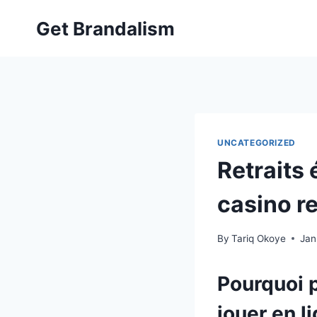
Skip
Get Brandalism
to
content
UNCATEGORIZED
Retraits 
casino re
By
Tariq Okoye
Jan
Pourquoi p
jouer en l