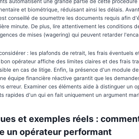
ts automatisent une grande partie de cette procédure v
mentaire et biométrique, réduisant ainsi les délais. Ava
l est conseillé de soumettre les documents requis afin d'é
ère minute. De plus, lire attentivement les conditions d
xigences de mises (wagering) qui peuvent retarder l'enc
considérer : les plafonds de retrait, les frais éventuels e
 bon opérateur affiche des limites claires et des frais t
ible en cas de litige. Enfin, la présence d'un module d
ne équipe financière réactive garantit que les demandes
s erreur. Examiner ces éléments aide à distinguer un o
ts rapides d'un qui en fait uniquement un argument mar
ques et exemples réels : commen
re un opérateur performant