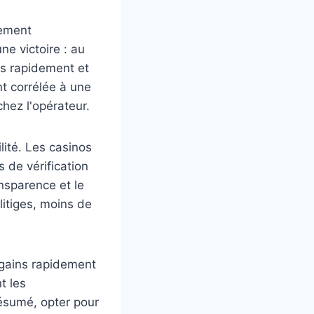
lement
ne victoire : au
ns rapidement et
t corrélée à une
chez l'opérateur.
lité. Les casinos
 de vérification
ansparence et le
litiges, moins de
 gains rapidement
t les
ésumé, opter pour