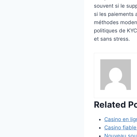
souvent si le sup
si les paiements a
méthodes moderne
politiques de KYC
et sans stress.
Related P
Casino en lig
Casino fiable
Nouveau souf