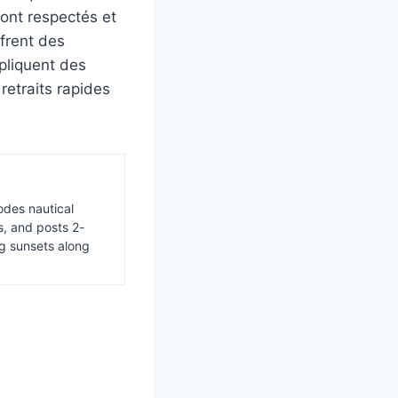
sont respectés et
ffrent des
pliquent des
retraits rapides
odes nautical
s, and posts 2-
ng sunsets along