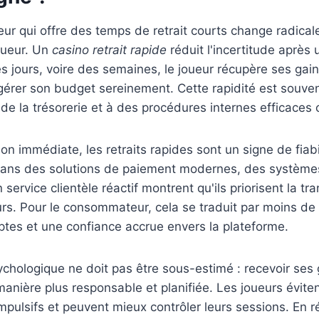
eur qui offre des temps de retrait courts change radica
oueur. Un
casino retrait rapide
réduit l'incertitude après u
es jours, voire des semaines, le joueur récupère ses gai
gérer son budget sereinement. Cette rapidité est souven
 de la trésorerie et à des procédures internes efficaces 
ion immédiate, les retraits rapides sont un signe de fiabi
 dans des solutions de paiement modernes, des systèmes
service clientèle réactif montrent qu'ils priorisent la tr
rs. Pour le consommateur, cela se traduit par moins de 
tes et une confiance accrue envers la plateforme.
sychologique ne doit pas être sous-estimé : recevoir ses
manière plus responsable et planifiée. Les joueurs éviten
pulsifs et peuvent mieux contrôler leurs sessions. En r