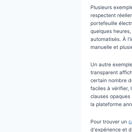
Plusieurs exemple
respectent réellem
portefeuille élect
quelques heures, 
automatisés. À l'
manuelle et plusie
Un autre exemple
transparent affic
certain nombre de
faciles à vérifier
clauses opaques p
la plateforme ann
Pour trouver un
c
d'expérience et 