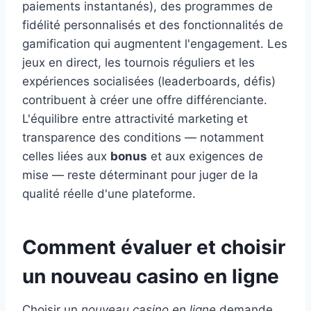
paiements instantanés), des programmes de
fidélité personnalisés et des fonctionnalités de
gamification qui augmentent l'engagement. Les
jeux en direct, les tournois réguliers et les
expériences socialisées (leaderboards, défis)
contribuent à créer une offre différenciante.
L'équilibre entre attractivité marketing et
transparence des conditions — notamment
celles liées aux
bonus
et aux exigences de
mise — reste déterminant pour juger de la
qualité réelle d'une plateforme.
Comment évaluer et choisir
un nouveau casino en ligne
Choisir un
nouveau casino en ligne
demande