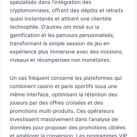
spécialisés dans l'intégration des
cryptomonnaies, offrant des dépôts et retraits
quasi instantanés et attirant une clientèle
technophile. D'autres ont misé sur la
gamification et les parcours personnalisés,
transformant la simple session de jeu en
expérience plus immersive avec des missions,
niveaux et récompenses non monétaires.
Un cas fréquent concerne les plateformes qui
combinent casino et paris sportifs sous une
même interface, optimisant la rétention des
joueurs par des offres croisées et des
promotions multi-produits. Ces opérateurs
investissent massivement dans l'analyse de
données pour proposer des promotions ciblées
et améliorer la conversion. Les programmes VIP