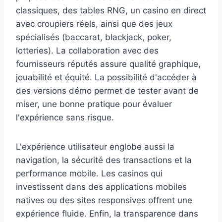
classiques, des tables RNG, un casino en direct
avec croupiers réels, ainsi que des jeux
spécialisés (baccarat, blackjack, poker,
lotteries). La collaboration avec des
fournisseurs réputés assure qualité graphique,
jouabilité et équité. La possibilité d'accéder à
des versions démo permet de tester avant de
miser, une bonne pratique pour évaluer
l'expérience sans risque.
L'expérience utilisateur englobe aussi la
navigation, la sécurité des transactions et la
performance mobile. Les casinos qui
investissent dans des applications mobiles
natives ou des sites responsives offrent une
expérience fluide. Enfin, la transparence dans