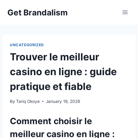
Skip
Get Brandalism
to
content
UNCATEGORIZED
Trouver le meilleur
casino en ligne : guide
pratique et fiable
By
Tariq Okoye
January 19, 2026
Comment choisir le
meilleur casino en ligne :