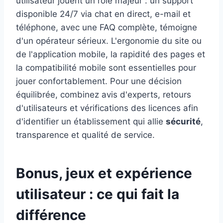
utilisateur jouent un rôle majeur : un support
disponible 24/7 via chat en direct, e-mail et
téléphone, avec une FAQ complète, témoigne
d'un opérateur sérieux. L'ergonomie du site ou
de l'application mobile, la rapidité des pages et
la compatibilité mobile sont essentielles pour
jouer confortablement. Pour une décision
équilibrée, combinez avis d'experts, retours
d'utilisateurs et vérifications des licences afin
d'identifier un établissement qui allie
sécurité
,
transparence et qualité de service.
Bonus, jeux et expérience
utilisateur : ce qui fait la
différence