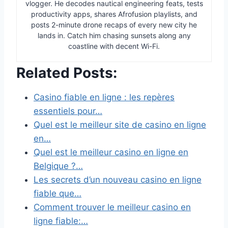
vlogger. He decodes nautical engineering feats, tests
productivity apps, shares Afrofusion playlists, and
posts 2-minute drone recaps of every new city he
lands in. Catch him chasing sunsets along any
coastline with decent Wi-Fi.
Related Posts:
Casino fiable en ligne : les repères
essentiels pour…
Quel est le meilleur site de casino en ligne
en…
Quel est le meilleur casino en ligne en
Belgique ?…
Les secrets d’un nouveau casino en ligne
fiable que…
Comment trouver le meilleur casino en
ligne fiable:…