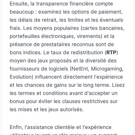
Ensuite, la transparence financière compte
beaucoup : examinez les options de paiement,
les délais de retrait, les limites et les éventuels
frais. Les moyens populaires (cartes bancaires,
portefeuilles électroniques, virements) et la
présence de prestataires reconnus sont de
bons indices. Le taux de redistribution (
RTP
)
moyen des jeux proposés et la diversité des
fournisseurs de logiciels (NetEnt, Microgaming,
Evolution) influencent directement l'expérience
et les chances de gains sur le long terme. Lisez
les termes et conditions avant d'accepter un
bonus pour éviter les clauses restrictives sur
les mises et les jeux autorisés.
Enfin, l'assistance clientèle et l'expérience