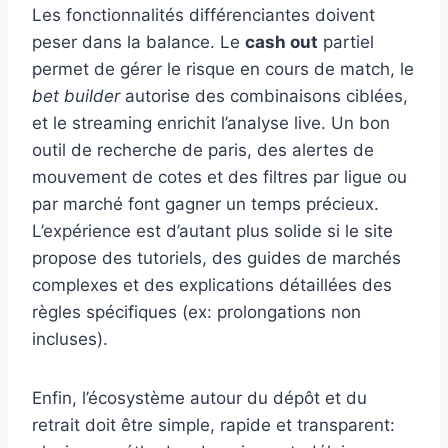
Les fonctionnalités différenciantes doivent
peser dans la balance. Le
cash out
partiel
permet de gérer le risque en cours de match, le
bet builder
autorise des combinaisons ciblées,
et le streaming enrichit l’analyse live. Un bon
outil de recherche de paris, des alertes de
mouvement de cotes et des filtres par ligue ou
par marché font gagner un temps précieux.
L’expérience est d’autant plus solide si le site
propose des tutoriels, des guides de marchés
complexes et des explications détaillées des
règles spécifiques (ex: prolongations non
incluses).
Enfin, l’écosystème autour du dépôt et du
retrait doit être simple, rapide et transparent: