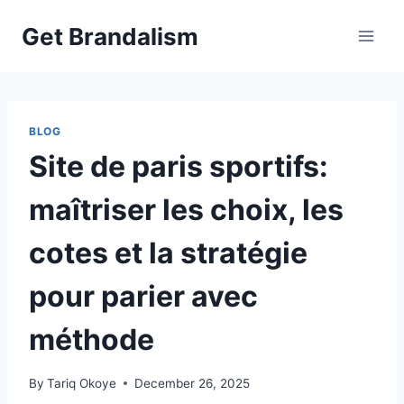
Skip
Get Brandalism
to
content
BLOG
Site de paris sportifs:
maîtriser les choix, les
cotes et la stratégie
pour parier avec
méthode
By
Tariq Okoye
December 26, 2025