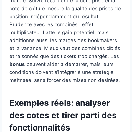
match). Suivre l’écart entre la cote prise et la
cote de clôture mesure la qualité des prises de
position indépendamment du résultat.
Prudence avec les combinés: l’effet
multiplicateur flatte le gain potentiel, mais
additionne aussi les marges des bookmakers
et la variance. Mieux vaut des combinés ciblés
et raisonnés que des tickets trop chargés. Les
bonus
peuvent aider à démarrer, mais leurs
conditions doivent s’intégrer à une stratégie
maîtrisée, sans forcer des mises non désirées.
Exemples réels: analyser
des cotes et tirer parti des
fonctionnalités