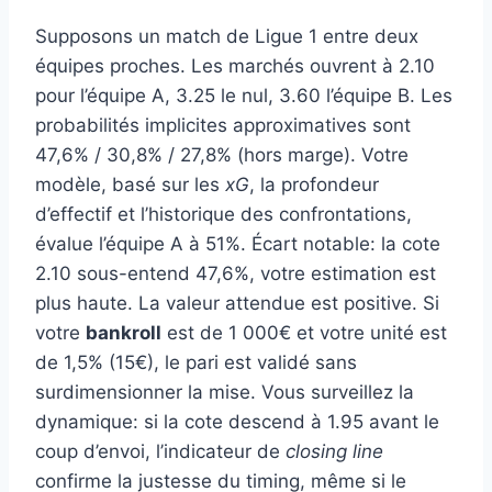
Supposons un match de Ligue 1 entre deux
équipes proches. Les marchés ouvrent à 2.10
pour l’équipe A, 3.25 le nul, 3.60 l’équipe B. Les
probabilités implicites approximatives sont
47,6% / 30,8% / 27,8% (hors marge). Votre
modèle, basé sur les
xG
, la profondeur
d’effectif et l’historique des confrontations,
évalue l’équipe A à 51%. Écart notable: la cote
2.10 sous-entend 47,6%, votre estimation est
plus haute. La valeur attendue est positive. Si
votre
bankroll
est de 1 000€ et votre unité est
de 1,5% (15€), le pari est validé sans
surdimensionner la mise. Vous surveillez la
dynamique: si la cote descend à 1.95 avant le
coup d’envoi, l’indicateur de
closing line
confirme la justesse du timing, même si le