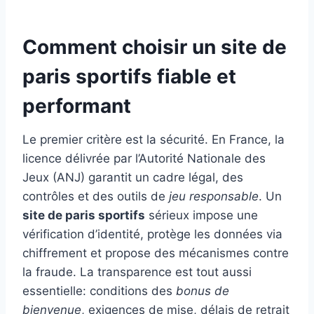
Comment choisir un site de
paris sportifs fiable et
performant
Le premier critère est la sécurité. En France, la
licence délivrée par l’Autorité Nationale des
Jeux (ANJ) garantit un cadre légal, des
contrôles et des outils de
jeu responsable
. Un
site de paris sportifs
sérieux impose une
vérification d’identité, protège les données via
chiffrement et propose des mécanismes contre
la fraude. La transparence est tout aussi
essentielle: conditions des
bonus de
bienvenue
, exigences de mise, délais de retrait