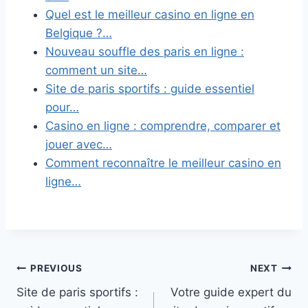
Quel est le meilleur casino en ligne en
Belgique ?…
Nouveau souffle des paris en ligne :
comment un site…
Site de paris sportifs : guide essentiel
pour…
Casino en ligne : comprendre, comparer et
jouer avec…
Comment reconnaître le meilleur casino en
ligne…
Post
PREVIOUS
NEXT
Site de paris sportifs :
Votre guide expert du
navigation