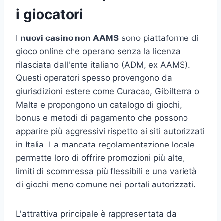
i giocatori
I
nuovi casino non AAMS
sono piattaforme di
gioco online che operano senza la licenza
rilasciata dall'ente italiano (ADM, ex AAMS).
Questi operatori spesso provengono da
giurisdizioni estere come Curacao, Gibilterra o
Malta e propongono un catalogo di giochi,
bonus e metodi di pagamento che possono
apparire più aggressivi rispetto ai siti autorizzati
in Italia. La mancata regolamentazione locale
permette loro di offrire promozioni più alte,
limiti di scommessa più flessibili e una varietà
di giochi meno comune nei portali autorizzati.
L'attrattiva principale è rappresentata da