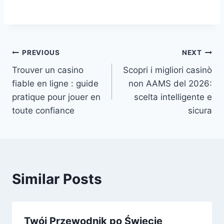
Post
PREVIOUS
NEXT
Trouver un casino
Scopri i migliori casinò
navigation
fiable en ligne : guide
non AAMS del 2026:
pratique pour jouer en
scelta intelligente e
toute confiance
sicura
Similar Posts
Twój Przewodnik po Świecie