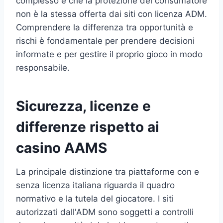
complesso e che la protezione del consumatore
non è la stessa offerta dai siti con licenza ADM.
Comprendere la differenza tra opportunità e
rischi è fondamentale per prendere decisioni
informate e per gestire il proprio gioco in modo
responsabile.
Sicurezza, licenze e
differenze rispetto ai
casino AAMS
La principale distinzione tra piattaforme con e
senza licenza italiana riguarda il quadro
normativo e la tutela del giocatore. I siti
autorizzati dall'ADM sono soggetti a controlli