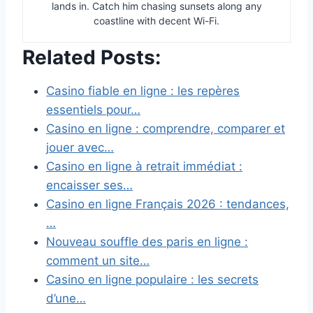
lands in. Catch him chasing sunsets along any
coastline with decent Wi-Fi.
Related Posts:
Casino fiable en ligne : les repères
essentiels pour…
Casino en ligne : comprendre, comparer et
jouer avec…
Casino en ligne à retrait immédiat :
encaisser ses…
Casino en ligne Français 2026 : tendances,
…
Nouveau souffle des paris en ligne :
comment un site…
Casino en ligne populaire : les secrets
d’une…