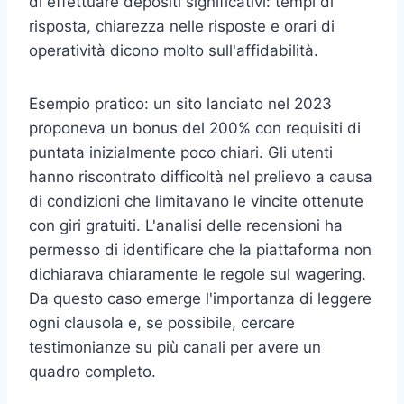
di effettuare depositi significativi: tempi di
risposta, chiarezza nelle risposte e orari di
operatività dicono molto sull'affidabilità.
Esempio pratico: un sito lanciato nel 2023
proponeva un bonus del 200% con requisiti di
puntata inizialmente poco chiari. Gli utenti
hanno riscontrato difficoltà nel prelievo a causa
di condizioni che limitavano le vincite ottenute
con giri gratuiti. L'analisi delle recensioni ha
permesso di identificare che la piattaforma non
dichiarava chiaramente le regole sul wagering.
Da questo caso emerge l'importanza di leggere
ogni clausola e, se possibile, cercare
testimonianze su più canali per avere un
quadro completo.