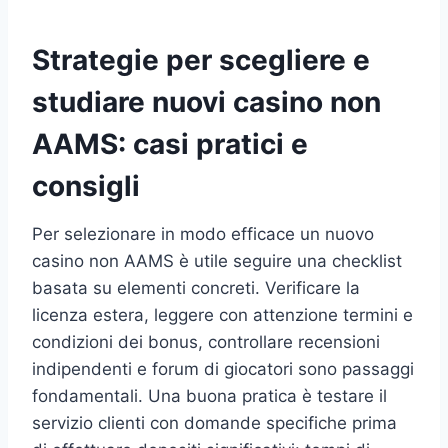
Strategie per scegliere e
studiare nuovi casino non
AAMS: casi pratici e
consigli
Per selezionare in modo efficace un nuovo
casino non AAMS è utile seguire una checklist
basata su elementi concreti. Verificare la
licenza estera, leggere con attenzione termini e
condizioni dei bonus, controllare recensioni
indipendenti e forum di giocatori sono passaggi
fondamentali. Una buona pratica è testare il
servizio clienti con domande specifiche prima