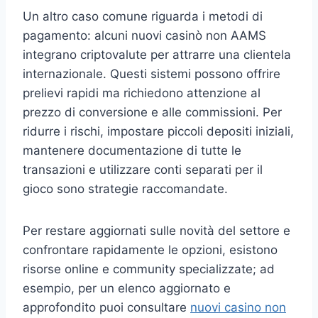
Un altro caso comune riguarda i metodi di
pagamento: alcuni nuovi casinò non AAMS
integrano criptovalute per attrarre una clientela
internazionale. Questi sistemi possono offrire
prelievi rapidi ma richiedono attenzione al
prezzo di conversione e alle commissioni. Per
ridurre i rischi, impostare piccoli depositi iniziali,
mantenere documentazione di tutte le
transazioni e utilizzare conti separati per il
gioco sono strategie raccomandate.
Per restare aggiornati sulle novità del settore e
confrontare rapidamente le opzioni, esistono
risorse online e community specializzate; ad
esempio, per un elenco aggiornato e
approfondito puoi consultare
nuovi casino non