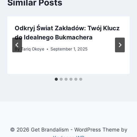
Similar Posts
Odkryj Świat Zakładów: Twój Klucz
do Idealnego Bukmachera
By
Tariq Okoye
September 1, 2025
© 2026 Get Brandalism - WordPress Theme by