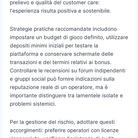
prelievo e qualità del customer care:
l'esperienza risulta positiva e sostenibile.
Strategie pratiche raccomandate includono
impostare un budget di gioco definito, utilizzare
depositi minimi iniziali per testare la
piattaforma e conservare schermate delle
transazioni e dei termini relativi ai bonus.
Controllare le recensioni su forum indipendenti
e gruppi social può fornire indicazioni sulla
reputazione reale di un operatore, ma è
importante distinguere tra lamentele isolate e
problemi sistemici.
Per la gestione del rischio, adottare questi
accorgimenti: preferire operatori con licenze