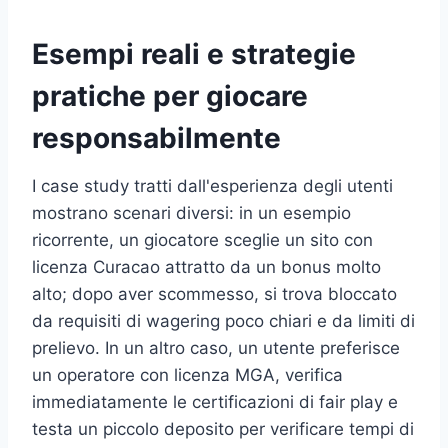
Esempi reali e strategie
pratiche per giocare
responsabilmente
I case study tratti dall'esperienza degli utenti
mostrano scenari diversi: in un esempio
ricorrente, un giocatore sceglie un sito con
licenza Curacao attratto da un bonus molto
alto; dopo aver scommesso, si trova bloccato
da requisiti di wagering poco chiari e da limiti di
prelievo. In un altro caso, un utente preferisce
un operatore con licenza MGA, verifica
immediatamente le certificazioni di fair play e
testa un piccolo deposito per verificare tempi di