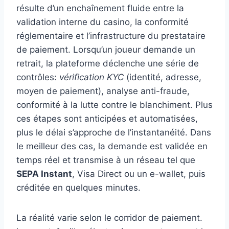
résulte d’un enchaînement fluide entre la
validation interne du casino, la conformité
réglementaire et l’infrastructure du prestataire
de paiement. Lorsqu’un joueur demande un
retrait, la plateforme déclenche une série de
contrôles:
vérification KYC
(identité, adresse,
moyen de paiement), analyse anti-fraude,
conformité à la lutte contre le blanchiment. Plus
ces étapes sont anticipées et automatisées,
plus le délai s’approche de l’instantanéité. Dans
le meilleur des cas, la demande est validée en
temps réel et transmise à un réseau tel que
SEPA Instant
, Visa Direct ou un e-wallet, puis
créditée en quelques minutes.
La réalité varie selon le corridor de paiement.