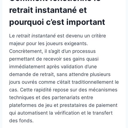
retrait instantané et
pourquoi c’est important
Le
retrait instantané
est devenu un critère
majeur pour les joueurs exigeants.
Concrètement, il s’agit d’un processus
permettant de recevoir ses gains quasi
immédiatement après validation d’une
demande de retrait, sans attendre plusieurs
jours ouvrés comme c’était traditionnellement le
cas. Cette rapidité repose sur des mécanismes
techniques et des partenariats entre
plateformes de jeu et prestataires de paiement
qui automatisent la vérification et le transfert
des fonds.