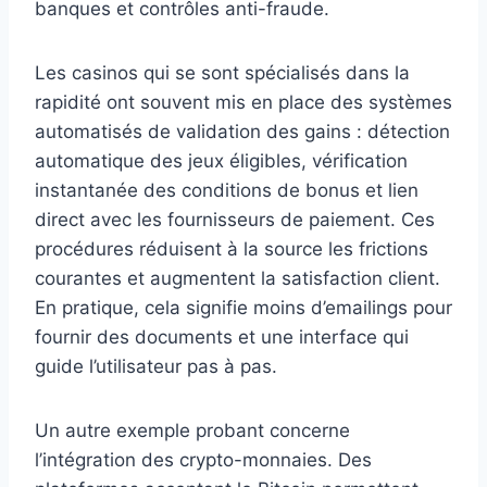
banques et contrôles anti-fraude.
Les casinos qui se sont spécialisés dans la
rapidité ont souvent mis en place des systèmes
automatisés de validation des gains : détection
automatique des jeux éligibles, vérification
instantanée des conditions de bonus et lien
direct avec les fournisseurs de paiement. Ces
procédures réduisent à la source les frictions
courantes et augmentent la satisfaction client.
En pratique, cela signifie moins d’emailings pour
fournir des documents et une interface qui
guide l’utilisateur pas à pas.
Un autre exemple probant concerne
l’intégration des crypto-monnaies. Des