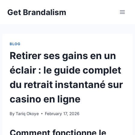
Skip
Get Brandalism
to
content
BLOG
Retirer ses gains en un
éclair : le guide complet
du retrait instantané sur
casino en ligne
By
Tariq Okoye
February 17, 2026
Comment fonctionne le