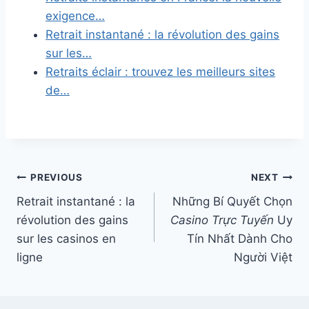
exigence…
Retrait instantané : la révolution des gains
sur les…
Retraits éclair : trouvez les meilleurs sites
de…
Post
PREVIOUS
NEXT
Retrait instantané : la
Những Bí Quyết Chọn
navigation
révolution des gains
Casino Trực Tuyến
Uy
sur les casinos en
Tín Nhất Dành Cho
ligne
Người Việt