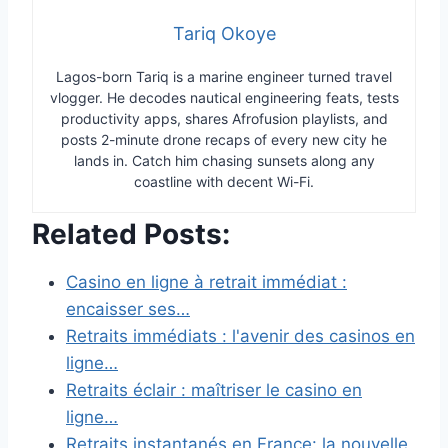
Tariq Okoye
Lagos-born Tariq is a marine engineer turned travel
vlogger. He decodes nautical engineering feats, tests
productivity apps, shares Afrofusion playlists, and
posts 2-minute drone recaps of every new city he
lands in. Catch him chasing sunsets along any
coastline with decent Wi-Fi.
Related Posts:
Casino en ligne à retrait immédiat :
encaisser ses…
Retraits immédiats : l'avenir des casinos en
ligne…
Retraits éclair : maîtriser le casino en
ligne…
Retraits instantanés en France: la nouvelle