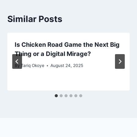
Similar Posts
Is Chicken Road Game the Next Big
Thing or a Digital Mirage?
By
Tariq Okoye
August 24, 2025