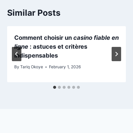
Similar Posts
Comment choisir un
casino fiable en
ligne
: astuces et critères
indispensables
By
Tariq Okoye
February 1, 2026