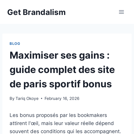
Skip
Get Brandalism
to
content
BLOG
Maximiser ses gains :
guide complet des
site
de paris sportif bonus
By
Tariq Okoye
February 16, 2026
Les bonus proposés par les bookmakers
attirent l'œil, mais leur valeur réelle dépend
souvent des conditions qui les accompagnent.