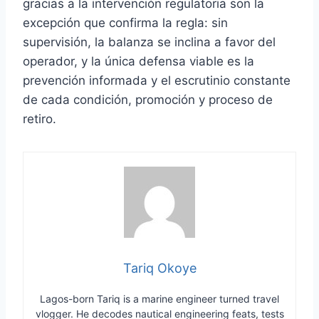
gracias a la intervención regulatoria son la
excepción que confirma la regla: sin
supervisión, la balanza se inclina a favor del
operador, y la única defensa viable es la
prevención informada y el escrutinio constante
de cada condición, promoción y proceso de
retiro.
Tariq Okoye
Lagos-born Tariq is a marine engineer turned travel
vlogger. He decodes nautical engineering feats, tests