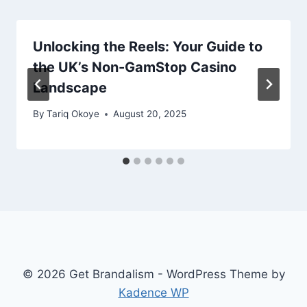
Unlocking the Reels: Your Guide to
the UK’s Non-GamStop Casino
Landscape
By
Tariq Okoye
August 20, 2025
© 2026 Get Brandalism - WordPress Theme by
Kadence WP