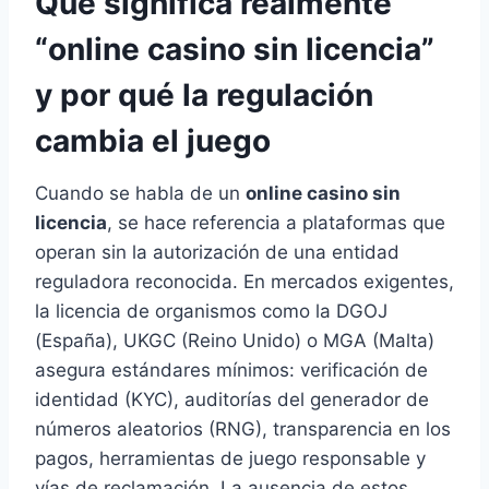
Qué significa realmente
“online casino sin licencia”
y por qué la regulación
cambia el juego
Cuando se habla de un
online casino sin
licencia
, se hace referencia a plataformas que
operan sin la autorización de una entidad
reguladora reconocida. En mercados exigentes,
la licencia de organismos como la DGOJ
(España), UKGC (Reino Unido) o MGA (Malta)
asegura estándares mínimos: verificación de
identidad (KYC), auditorías del generador de
números aleatorios (RNG), transparencia en los
pagos, herramientas de juego responsable y
vías de reclamación. La ausencia de estos