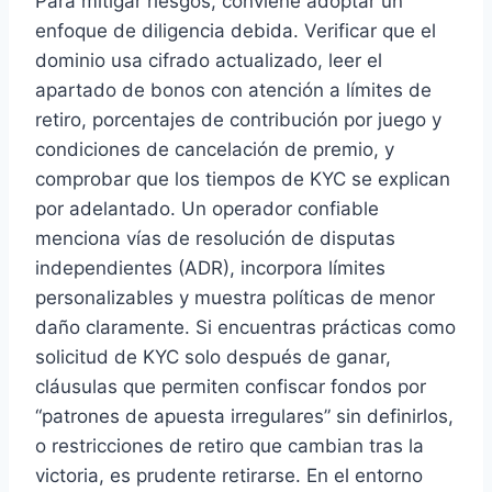
Para mitigar riesgos, conviene adoptar un
enfoque de diligencia debida. Verificar que el
dominio usa cifrado actualizado, leer el
apartado de bonos con atención a límites de
retiro, porcentajes de contribución por juego y
condiciones de cancelación de premio, y
comprobar que los tiempos de KYC se explican
por adelantado. Un operador confiable
menciona vías de resolución de disputas
independientes (ADR), incorpora límites
personalizables y muestra políticas de menor
daño claramente. Si encuentras prácticas como
solicitud de KYC solo después de ganar,
cláusulas que permiten confiscar fondos por
“patrones de apuesta irregulares” sin definirlos,
o restricciones de retiro que cambian tras la
victoria, es prudente retirarse. En el entorno