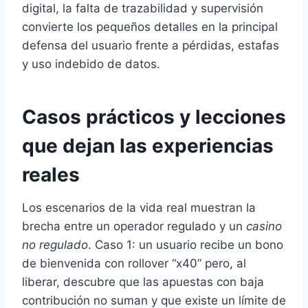
digital, la falta de trazabilidad y supervisión
convierte los pequeños detalles en la principal
defensa del usuario frente a pérdidas, estafas
y uso indebido de datos.
Casos prácticos y lecciones
que dejan las experiencias
reales
Los escenarios de la vida real muestran la
brecha entre un operador regulado y un
casino
no regulado
. Caso 1: un usuario recibe un bono
de bienvenida con rollover “x40” pero, al
liberar, descubre que las apuestas con baja
contribución no suman y que existe un límite de