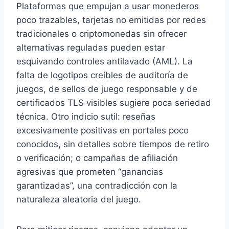
Plataformas que empujan a usar monederos
poco trazables, tarjetas no emitidas por redes
tradicionales o criptomonedas sin ofrecer
alternativas reguladas pueden estar
esquivando controles antilavado (AML). La
falta de logotipos creíbles de auditoría de
juegos, de sellos de juego responsable y de
certificados TLS visibles sugiere poca seriedad
técnica. Otro indicio sutil: reseñas
excesivamente positivas en portales poco
conocidos, sin detalles sobre tiempos de retiro
o verificación; o campañas de afiliación
agresivas que prometen “ganancias
garantizadas”, una contradicción con la
naturaleza aleatoria del juego.