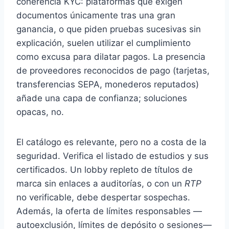
coherencia KYC: plataformas que exigen
documentos únicamente tras una gran
ganancia, o que piden pruebas sucesivas sin
explicación, suelen utilizar el cumplimiento
como excusa para dilatar pagos. La presencia
de proveedores reconocidos de pago (tarjetas,
transferencias SEPA, monederos reputados)
añade una capa de confianza; soluciones
opacas, no.
El catálogo es relevante, pero no a costa de la
seguridad. Verifica el listado de estudios y sus
certificados. Un lobby repleto de títulos de
marca sin enlaces a auditorías, o con un
RTP
no verificable, debe despertar sospechas.
Además, la oferta de límites responsables —
autoexclusión, límites de depósito o sesiones—