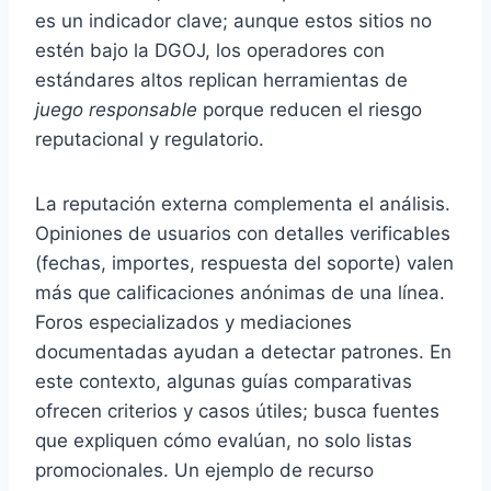
es un indicador clave; aunque estos sitios no
estén bajo la DGOJ, los operadores con
estándares altos replican herramientas de
juego responsable
porque reducen el riesgo
reputacional y regulatorio.
La reputación externa complementa el análisis.
Opiniones de usuarios con detalles verificables
(fechas, importes, respuesta del soporte) valen
más que calificaciones anónimas de una línea.
Foros especializados y mediaciones
documentadas ayudan a detectar patrones. En
este contexto, algunas guías comparativas
ofrecen criterios y casos útiles; busca fuentes
que expliquen cómo evalúan, no solo listas
promocionales. Un ejemplo de recurso