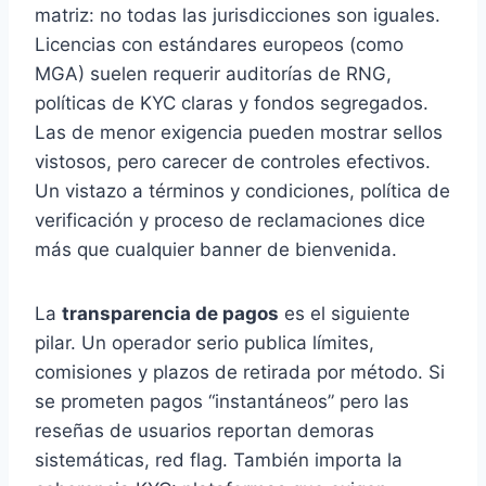
matriz: no todas las jurisdicciones son iguales.
Licencias con estándares europeos (como
MGA) suelen requerir auditorías de RNG,
políticas de KYC claras y fondos segregados.
Las de menor exigencia pueden mostrar sellos
vistosos, pero carecer de controles efectivos.
Un vistazo a términos y condiciones, política de
verificación y proceso de reclamaciones dice
más que cualquier banner de bienvenida.
La
transparencia de pagos
es el siguiente
pilar. Un operador serio publica límites,
comisiones y plazos de retirada por método. Si
se prometen pagos “instantáneos” pero las
reseñas de usuarios reportan demoras
sistemáticas, red flag. También importa la