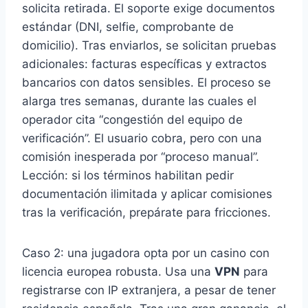
solicita retirada. El soporte exige documentos
estándar (DNI, selfie, comprobante de
domicilio). Tras enviarlos, se solicitan pruebas
adicionales: facturas específicas y extractos
bancarios con datos sensibles. El proceso se
alarga tres semanas, durante las cuales el
operador cita “congestión del equipo de
verificación”. El usuario cobra, pero con una
comisión inesperada por “proceso manual”.
Lección: si los términos habilitan pedir
documentación ilimitada y aplicar comisiones
tras la verificación, prepárate para fricciones.
Caso 2: una jugadora opta por un casino con
licencia europea robusta. Usa una
VPN
para
registrarse con IP extranjera, a pesar de tener