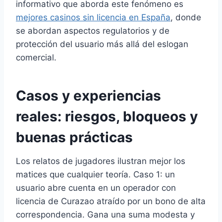
informativo que aborda este fenómeno es
mejores casinos sin licencia en España
, donde
se abordan aspectos regulatorios y de
protección del usuario más allá del eslogan
comercial.
Casos y experiencias
reales: riesgos, bloqueos y
buenas prácticas
Los relatos de jugadores ilustran mejor los
matices que cualquier teoría. Caso 1: un
usuario abre cuenta en un operador con
licencia de Curazao atraído por un bono de alta
correspondencia. Gana una suma modesta y