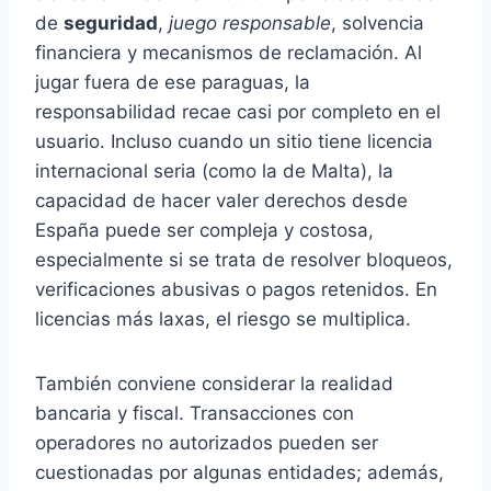
de
seguridad
,
juego responsable
, solvencia
financiera y mecanismos de reclamación. Al
jugar fuera de ese paraguas, la
responsabilidad recae casi por completo en el
usuario. Incluso cuando un sitio tiene licencia
internacional seria (como la de Malta), la
capacidad de hacer valer derechos desde
España puede ser compleja y costosa,
especialmente si se trata de resolver bloqueos,
verificaciones abusivas o pagos retenidos. En
licencias más laxas, el riesgo se multiplica.
También conviene considerar la realidad
bancaria y fiscal. Transacciones con
operadores no autorizados pueden ser
cuestionadas por algunas entidades; además,