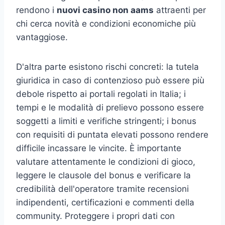
rendono i
nuovi casino non aams
attraenti per
chi cerca novità e condizioni economiche più
vantaggiose.
D'altra parte esistono rischi concreti: la tutela
giuridica in caso di contenzioso può essere più
debole rispetto ai portali regolati in Italia; i
tempi e le modalità di prelievo possono essere
soggetti a limiti e verifiche stringenti; i bonus
con requisiti di puntata elevati possono rendere
difficile incassare le vincite. È importante
valutare attentamente le condizioni di gioco,
leggere le clausole del bonus e verificare la
credibilità dell'operatore tramite recensioni
indipendenti, certificazioni e commenti della
community. Proteggere i propri dati con