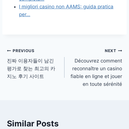
I migliori casino non AAMS: guida pratica
per…
Post
PREVIOUS
NEXT
진짜 이용자들이 남긴
Découvrez comment
navigation
평가로 찾는 최고의 카
reconnaître un casino
지노 후기 사이트
fiable en ligne et jouer
en toute sérénité
Similar Posts