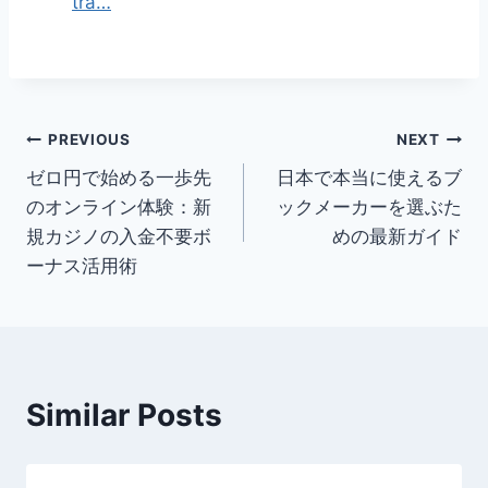
tra…
Post
PREVIOUS
NEXT
ゼロ円で始める一歩先
日本で本当に使えるブ
navigation
のオンライン体験：新
ックメーカーを選ぶた
規カジノの入金不要ボ
めの最新ガイド
ーナス活用術
Similar Posts