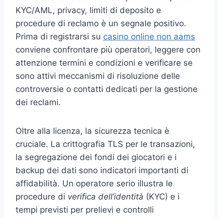
KYC/AML, privacy, limiti di deposito e
procedure di reclamo è un segnale positivo.
Prima di registrarsi su
casino online non aams
conviene confrontare più operatori, leggere con
attenzione termini e condizioni e verificare se
sono attivi meccanismi di risoluzione delle
controversie o contatti dedicati per la gestione
dei reclami.
Oltre alla licenza, la sicurezza tecnica è
cruciale. La crittografia TLS per le transazioni,
la segregazione dei fondi dei giocatori e i
backup dei dati sono indicatori importanti di
affidabilità. Un operatore serio illustra le
procedure di
verifica dell’identità
(KYC) e i
tempi previsti per prelievi e controlli