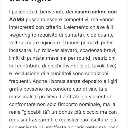
I pacchetti di benvenuto dei
casino online non
AAMS
possono essere competitivi, ma vanno
interpretati con criterio. L’elemento chiave è il
wagering
(o requisito di puntata), cioè quante
volte occorre rigiocare il bonus prima di poter
incassare. Un rollover elevato, scadenze brevi,
limiti di puntata massima per round, restrizioni
sul contributo di giochi diversi (slot, tavoli, live)
e l’esclusione di alcuni titoli sono condizioni
frequenti. Anche i bonus senza deposito e i giri
gratis possono nascondere cap di vincita e
massimali di prelievo. La strategia vincente è
confrontare non solo l’importo nominale, ma la
reale “giocabilità”: un bonus più piccolo ma con
requisiti trasparenti e realistici può risultare più
conveniente di un’offerta appariscente ma poco