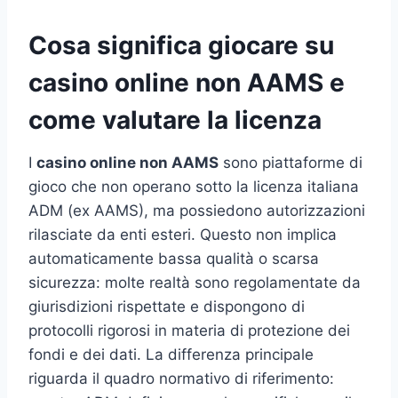
Cosa significa giocare su
casino online non AAMS e
come valutare la licenza
I
casino online non AAMS
sono piattaforme di
gioco che non operano sotto la licenza italiana
ADM (ex AAMS), ma possiedono autorizzazioni
rilasciate da enti esteri. Questo non implica
automaticamente bassa qualità o scarsa
sicurezza: molte realtà sono regolamentate da
giurisdizioni rispettate e dispongono di
protocolli rigorosi in materia di protezione dei
fondi e dei dati. La differenza principale
riguarda il quadro normativo di riferimento: