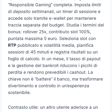
“Responsible Gaming” completa. Imposta
limiti
di deposito
settimanali, un timer di sessione e
accede solo tramite e-wallet per mantenere
traccia separata del budget. Studia i termini del
bonus: rollover 25x, contributo slot 100%,
puntata massima 5 euro. Seleziona slot con
RTP
pubblicato e volatilità media, pianifica
sessioni di 45 minuti e registra risultati su un
foglio di calcolo. In un mese, il tasso di payout
e la gestione del bankroll riducono i picchi di
perdita e rendono prevedibili i cashout. La
chiave non è “battere” il banco, ma trasformare
divertimento e controllo in un’esperienza
sostenibile.
Contrasto utile: un altro utente aderisce a un