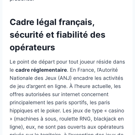
Cadre légal français,
sécurité et fiabilité des
opérateurs
Le point de départ pour tout joueur réside dans
le
cadre réglementaire
. En France, l’Autorité
Nationale des Jeux (ANJ) encadre les activités
de jeu d’argent en ligne. À l’heure actuelle, les
offres autorisées sur internet concernent
principalement les paris sportifs, les paris
hippiques et le poker. Les jeux de type « casino
» (machines à sous, roulette RNG, blackjack en
ligne), eux, ne sont pas ouverts aux opérateurs
privés sur le territoire, à l’exception des jeux de