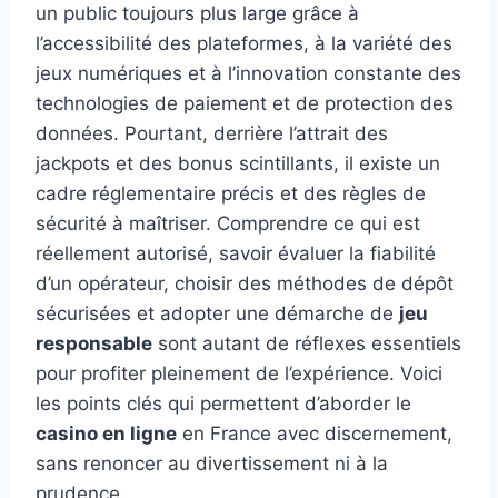
un public toujours plus large grâce à
l’accessibilité des plateformes, à la variété des
jeux numériques et à l’innovation constante des
technologies de paiement et de protection des
données. Pourtant, derrière l’attrait des
jackpots et des bonus scintillants, il existe un
cadre réglementaire précis et des règles de
sécurité à maîtriser. Comprendre ce qui est
réellement autorisé, savoir évaluer la fiabilité
d’un opérateur, choisir des méthodes de dépôt
sécurisées et adopter une démarche de
jeu
responsable
sont autant de réflexes essentiels
pour profiter pleinement de l’expérience. Voici
les points clés qui permettent d’aborder le
casino en ligne
en France avec discernement,
sans renoncer au divertissement ni à la
prudence.