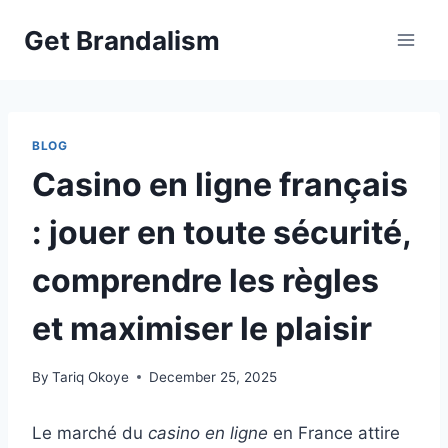
Skip
Get Brandalism
to
content
BLOG
Casino en ligne français
: jouer en toute sécurité,
comprendre les règles
et maximiser le plaisir
By
Tariq Okoye
December 25, 2025
Le marché du
casino en ligne
en France attire