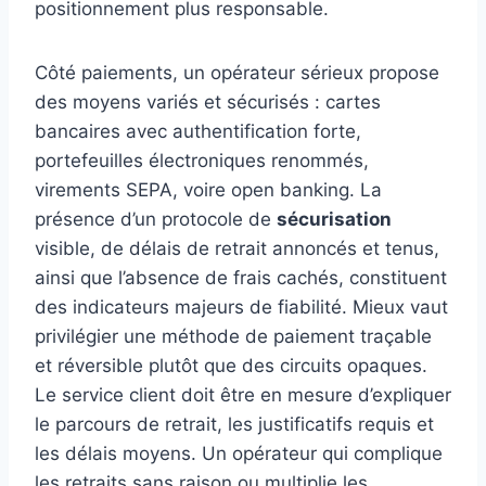
positionnement plus responsable.
Côté paiements, un opérateur sérieux propose
des moyens variés et sécurisés : cartes
bancaires avec authentification forte,
portefeuilles électroniques renommés,
virements SEPA, voire open banking. La
présence d’un protocole de
sécurisation
visible, de délais de retrait annoncés et tenus,
ainsi que l’absence de frais cachés, constituent
des indicateurs majeurs de fiabilité. Mieux vaut
privilégier une méthode de paiement traçable
et réversible plutôt que des circuits opaques.
Le service client doit être en mesure d’expliquer
le parcours de retrait, les justificatifs requis et
les délais moyens. Un opérateur qui complique
les retraits sans raison ou multiplie les