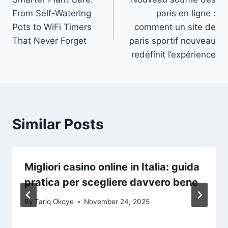
navigation
From Self-Watering
paris en ligne :
Pots to WiFi Timers
comment un site de
That Never Forget
paris sportif nouveau
redéfinit l’expérience
Similar Posts
Migliori casino online in Italia: guida
pratica per scegliere davvero bene
By
Tariq Okoye
November 24, 2025