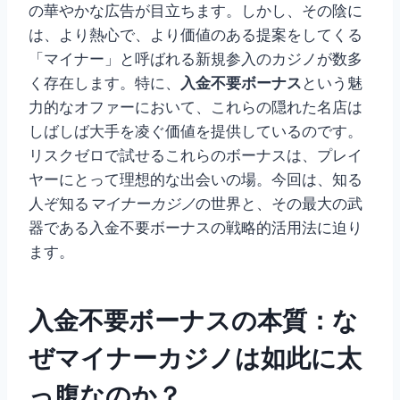
の華やかな広告が目立ちます。しかし、その陰に
は、より熱心で、より価値のある提案をしてくる
「マイナー」と呼ばれる新規参入のカジノが数多
く存在します。特に、
入金不要ボーナス
という魅
力的なオファーにおいて、これらの隠れた名店は
しばしば大手を凌ぐ価値を提供しているのです。
リスクゼロで試せるこれらのボーナスは、プレイ
ヤーにとって理想的な出会いの場。今回は、知る
人ぞ知る
マイナーカジノ
の世界と、その最大の武
器である入金不要ボーナスの戦略的活用法に迫り
ます。
入金不要ボーナスの本質：な
ぜマイナーカジノは如此に太
っ腹なのか？