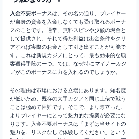
入金不要ボーナス
は、その名の通り、プレイヤー
が自身の資金を入金しなくても受け取れるボーナ
スのことです。通常、無料スピンや少額の現金と
して提供され、それで得た利益は出金条件をクリ
アすれば実際のお金として引き出すことが可能で
す。これは新規カジノにとって、最も効果的な顧
客獲得手段の一つ。では、なぜ特に
マイナーカジ
ノ
がこのボーナスに力を入れるのでしょうか。
その理由は市場における立場にあります。知名度
が低いため、既存の大手カジノと同じ土俵で戦う
ことは極めて困難です。そこで、より際立った、
よりプレイヤーにとって魅力的な提案が必要にな
ります。入金不要ボーナスは「まずは当サイトの
魅力を、リスクなしで体験してください」という