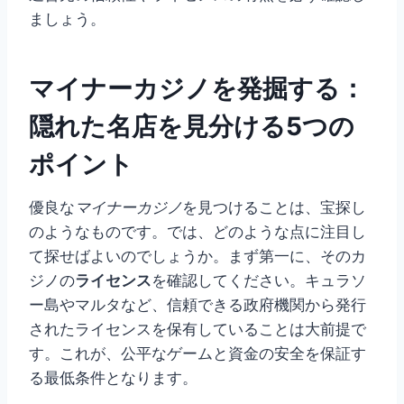
ましょう。
マイナーカジノを発掘する：
隠れた名店を見分ける5つの
ポイント
優良な
マイナーカジノ
を見つけることは、宝探し
のようなものです。では、どのような点に注目し
て探せばよいのでしょうか。まず第一に、そのカ
ジノの
ライセンス
を確認してください。キュラソ
ー島やマルタなど、信頼できる政府機関から発行
されたライセンスを保有していることは大前提で
す。これが、公平なゲームと資金の安全を保証す
る最低条件となります。