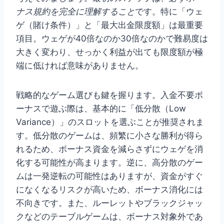
ナス規約を完全に理解すること
です。特に「ウェ
ゲ（賭け条件）」と「最大出金限度額」は最重要
項目。ウェゲが40倍なのか30倍なのかで難易度は
大きく変わり、せっかく利益が出ても限度額が極
端に低ければ意味がありません。
戦略的なゲーム選びも鍵を握ります。入金不要ボ
ーナスで遊ぶ際は、基本的に「低分散（Low
Variance）」のスロットを選ぶことが推奨されま
す。低分散のゲームは、頻繁に小さな勝利が得ら
れるため、ボーナス資金を減らさずにウェゲを消
化する可能性が高まります。逆に、高分散のゲー
ムは一発逆転の可能性はありますが、資金がすぐ
になくなるリスクが高いため、ボーナス消化には
不向きです。また、ルーレットやブラックジャッ
クなどのテーブルゲームは、ボーナス対象外であ