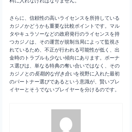
料に入れなければなりません。
さらに、信頼性の高いライセンスを所持している
カジノかどうかも重要な比較ポイントです。マル
タやキュラソーなどの政府発行のライセンスを持
つカジノは、その運営が規制当局によって監視さ
れているため、不正が行われる可能性が低く、出
金時のトラブルも少ない傾向にあります。ボーナ
ス選びは、単なる特典の奪い合いではなく、その
カジノとの
長期的な付き合い
を視野に入れた最初
のパートナー選びであるという意識が、賢いプレ
イヤーとそうでないプレイヤーを分けるのです。