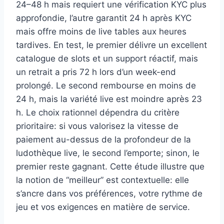
24–48 h mais requiert une vérification KYC plus
approfondie, l’autre garantit 24 h après KYC
mais offre moins de live tables aux heures
tardives. En test, le premier délivre un excellent
catalogue de slots et un support réactif, mais
un retrait a pris 72 h lors d’un week-end
prolongé. Le second rembourse en moins de
24 h, mais la variété live est moindre après 23
h. Le choix rationnel dépendra du critère
prioritaire: si vous valorisez la vitesse de
paiement au-dessus de la profondeur de la
ludothèque live, le second l’emporte; sinon, le
premier reste gagnant. Cette étude illustre que
la notion de “meilleur” est contextuelle: elle
s’ancre dans vos préférences, votre rythme de
jeu et vos exigences en matière de service.