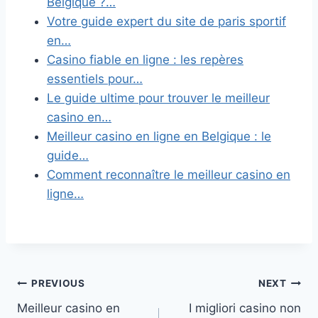
Belgique ?…
Votre guide expert du site de paris sportif
en…
Casino fiable en ligne : les repères
essentiels pour…
Le guide ultime pour trouver le meilleur
casino en…
Meilleur casino en ligne en Belgique : le
guide…
Comment reconnaître le meilleur casino en
ligne…
Post
PREVIOUS
NEXT
Meilleur casino en
I migliori casino non
navigation