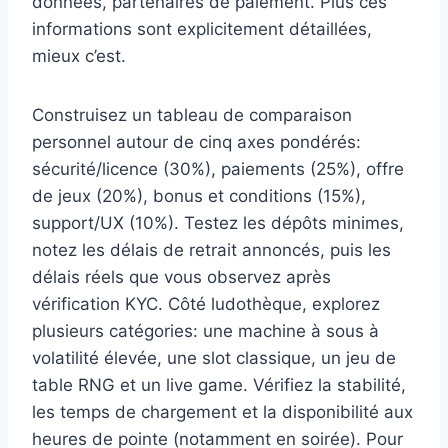
données, partenaires de paiement. Plus ces
informations sont explicitement détaillées,
mieux c’est.
Construisez un tableau de comparaison
personnel autour de cinq axes pondérés:
sécurité/licence (30%), paiements (25%), offre
de jeux (20%), bonus et conditions (15%),
support/UX (10%). Testez les dépôts minimes,
notez les délais de retrait annoncés, puis les
délais réels que vous observez après
vérification KYC. Côté ludothèque, explorez
plusieurs catégories: une machine à sous à
volatilité élevée, une slot classique, un jeu de
table RNG et un live game. Vérifiez la stabilité,
les temps de chargement et la disponibilité aux
heures de pointe (notamment en soirée). Pour