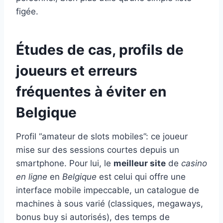
figée.
Études de cas, profils de
joueurs et erreurs
fréquentes à éviter en
Belgique
Profil “amateur de slots mobiles”: ce joueur
mise sur des sessions courtes depuis un
smartphone. Pour lui, le
meilleur site
de
casino
en ligne
en
Belgique
est celui qui offre une
interface mobile impeccable, un catalogue de
machines à sous varié (classiques, megaways,
bonus buy si autorisés), des temps de