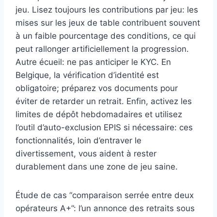
jeu. Lisez toujours les contributions par jeu: les
mises sur les jeux de table contribuent souvent
à un faible pourcentage des conditions, ce qui
peut rallonger artificiellement la progression.
Autre écueil: ne pas anticiper le KYC. En
Belgique, la vérification d’identité est
obligatoire; préparez vos documents pour
éviter de retarder un retrait. Enfin, activez les
limites de dépôt hebdomadaires et utilisez
l’outil d’auto-exclusion EPIS si nécessaire: ces
fonctionnalités, loin d’entraver le
divertissement, vous aident à rester
durablement dans une zone de jeu saine.
Étude de cas “comparaison serrée entre deux
opérateurs A+”: l’un annonce des retraits sous