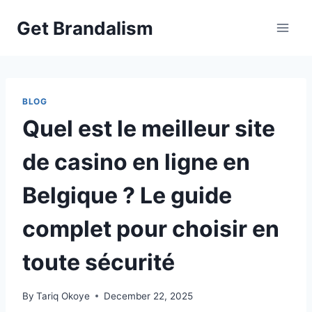
Skip
Get Brandalism
to
content
BLOG
Quel est le meilleur site
de casino en ligne en
Belgique ? Le guide
complet pour choisir en
toute sécurité
By
Tariq Okoye
December 22, 2025