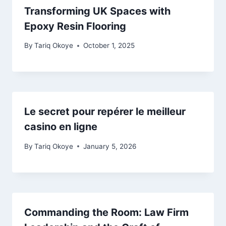
Transforming UK Spaces with
Epoxy Resin Flooring
By
Tariq Okoye
October 1, 2025
Le secret pour repérer le meilleur
casino en ligne
By
Tariq Okoye
January 5, 2026
Commanding the Room: Law Firm