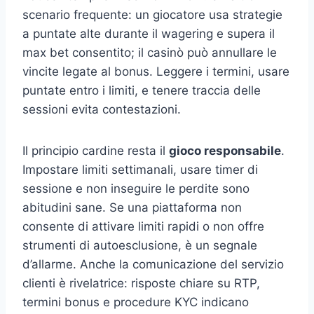
scenario frequente: un giocatore usa strategie
a puntate alte durante il wagering e supera il
max bet consentito; il casinò può annullare le
vincite legate al bonus. Leggere i termini, usare
puntate entro i limiti, e tenere traccia delle
sessioni evita contestazioni.
Il principio cardine resta il
gioco responsabile
.
Impostare limiti settimanali, usare timer di
sessione e non inseguire le perdite sono
abitudini sane. Se una piattaforma non
consente di attivare limiti rapidi o non offre
strumenti di autoesclusione, è un segnale
d’allarme. Anche la comunicazione del servizio
clienti è rivelatrice: risposte chiare su RTP,
termini bonus e procedure KYC indicano