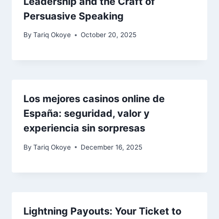
Leadership and the Craft of
Persuasive Speaking
By
Tariq Okoye
October 20, 2025
Los mejores casinos online de
España: seguridad, valor y
experiencia sin sorpresas
By
Tariq Okoye
December 16, 2025
Lightning Payouts: Your Ticket to