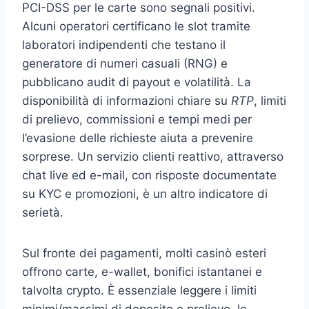
PCI-DSS per le carte sono segnali positivi.
Alcuni operatori certificano le slot tramite
laboratori indipendenti che testano il
generatore di numeri casuali (RNG) e
pubblicano audit di payout e volatilità. La
disponibilità di informazioni chiare su
RTP
, limiti
di prelievo, commissioni e tempi medi per
l’evasione delle richieste aiuta a prevenire
sorprese. Un servizio clienti reattivo, attraverso
chat live ed e-mail, con risposte documentate
su KYC e promozioni, è un altro indicatore di
serietà.
Sul fronte dei pagamenti, molti casinò esteri
offrono carte, e-wallet, bonifici istantanei e
talvolta crypto. È essenziale leggere i limiti
minimi/massimi di deposito e prelievo, le