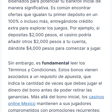
diseñados para potenciar tu bankroll inicial de
manera significativa. Es común encontrar
ofertas que igualan tu primer depósito en un
100% o incluso más, entregándote crédito
extra para explorar los juegos. Por ejemplo, si
depositas $2,000 pesos, el casino podría
añadir otros $2,000 pesos a tu cuenta,
dándote $4,000 pesos para comenzar a jugar.
Sin embargo, es
fundamental
leer los
Términos y Condiciones. Estos bonos vienen
asociados a un
requisito de apuesta
, que
indica la cantidad de veces que debes jugar el
dinero del bono antes de poder retirar las
ganancias. Más allá del bono inicial, los
casinos
online Mexico
mantienen a sus jugadores
comprometidos con promociones recurrentes: