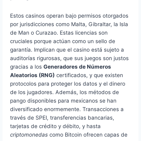
Estos casinos operan bajo permisos otorgados
por jurisdicciones como Malta, Gibraltar, la Isla
de Man o Curazao. Estas licencias son
cruciales porque actúan como un sello de
garantía. Implican que el casino está sujeto a
auditorías rigurosas, que sus juegos son justos
gracias a los
Generadores de Números
Aleatorios (RNG)
certificados, y que existen
protocolos para proteger los datos y el dinero
de los jugadores. Además, los métodos de
pango disponibles para mexicanos se han
diversificado enormemente. Transacciones a
través de SPEI, transferencias bancarias,
tarjetas de crédito y débito, y hasta
criptomonedas
como Bitcoin ofrecen capas de