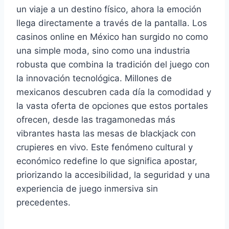
un viaje a un destino físico, ahora la emoción
llega directamente a través de la pantalla. Los
casinos online en México han surgido no como
una simple moda, sino como una industria
robusta que combina la tradición del juego con
la innovación tecnológica. Millones de
mexicanos descubren cada día la comodidad y
la vasta oferta de opciones que estos portales
ofrecen, desde las tragamonedas más
vibrantes hasta las mesas de blackjack con
crupieres en vivo. Este fenómeno cultural y
económico redefine lo que significa apostar,
priorizando la accesibilidad, la seguridad y una
experiencia de juego inmersiva sin
precedentes.