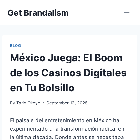
Skip
Get Brandalism
to
content
BLOG
México Juega: El Boom
de los Casinos Digitales
en Tu Bolsillo
By
Tariq Okoye
September 13, 2025
El paisaje del entretenimiento en México ha
experimentado una transformación radical en
la última década. Donde antes se necesitaba