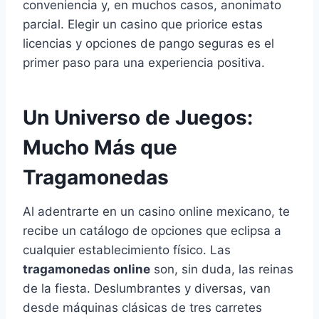
conveniencia y, en muchos casos, anonimato
parcial. Elegir un casino que priorice estas
licencias y opciones de pango seguras es el
primer paso para una experiencia positiva.
Un Universo de Juegos:
Mucho Más que
Tragamonedas
Al adentrarte en un casino online mexicano, te
recibe un catálogo de opciones que eclipsa a
cualquier establecimiento físico. Las
tragamonedas online
son, sin duda, las reinas
de la fiesta. Deslumbrantes y diversas, van
desde máquinas clásicas de tres carretes