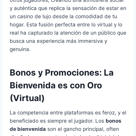
y auténtica que replica la sensación de estar en
un casino de lujo desde la comodidad de tu
hogar. Esta fusión perfecta entre lo virtual y lo
real ha capturado la atención de un público que
busca una experiencia más immersiva y
genuina.
Bonos y Promociones: La
Bienvenida es con Oro
(Virtual)
La competencia entre plataformas es feroz, y el
beneficiado es siempre el jugador. Los
bonos
de bienvenida
son el gancho principal, often