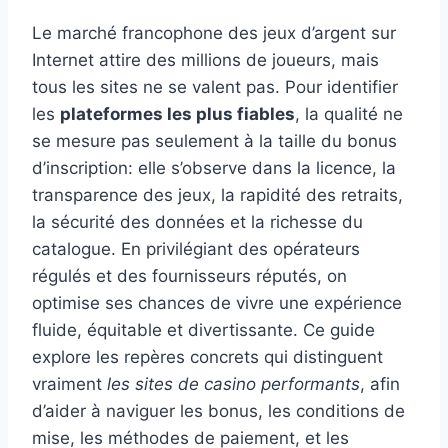
Le marché francophone des jeux d’argent sur
Internet attire des millions de joueurs, mais
tous les sites ne se valent pas. Pour identifier
les
plateformes les plus fiables
, la qualité ne
se mesure pas seulement à la taille du bonus
d’inscription: elle s’observe dans la licence, la
transparence des jeux, la rapidité des retraits,
la sécurité des données et la richesse du
catalogue. En privilégiant des opérateurs
régulés et des fournisseurs réputés, on
optimise ses chances de vivre une expérience
fluide, équitable et divertissante. Ce guide
explore les repères concrets qui distinguent
vraiment
les sites de casino performants
, afin
d’aider à naviguer les bonus, les conditions de
mise, les méthodes de paiement, et les