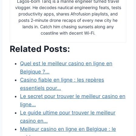
Lagos-born Tariq is a marine engineer turned travel
vlogger. He decodes nautical engineering feats, tests
productivity apps, shares Afrofusion playlists, and
posts 2-minute drone recaps of every new city he
lands in. Catch him chasing sunsets along any
coastline with decent Wi-Fi.
Related Posts:
Quel est le meilleur casino en ligne en
Belgique ?…
Casino fiable en ligne : les repères
essentiels pour…
Le secret pour trouver le meilleur casino en
ligne…
Le guide ultime pour trouver le meilleur
casino en…
Meilleur casino en ligne en Belgique : le