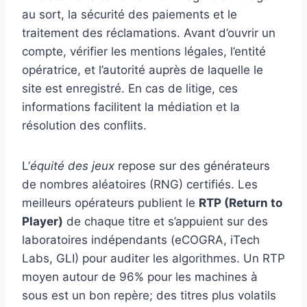
au sort, la sécurité des paiements et le
traitement des réclamations. Avant d’ouvrir un
compte, vérifier les mentions légales, l’entité
opératrice, et l’autorité auprès de laquelle le
site est enregistré. En cas de litige, ces
informations facilitent la médiation et la
résolution des conflits.
L’
équité des jeux
repose sur des générateurs
de nombres aléatoires (RNG) certifiés. Les
meilleurs opérateurs publient le
RTP (Return to
Player)
de chaque titre et s’appuient sur des
laboratoires indépendants (eCOGRA, iTech
Labs, GLI) pour auditer les algorithmes. Un RTP
moyen autour de 96% pour les machines à
sous est un bon repère; des titres plus volatils