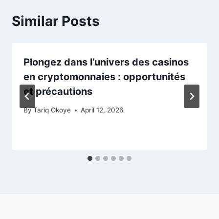
Similar Posts
Plongez dans l’univers des casinos
en cryptomonnaies : opportunités
et précautions
By
Tariq Okoye
April 12, 2026