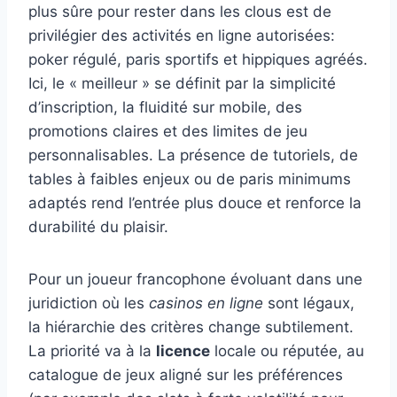
plus sûre pour rester dans les clous est de
privilégier des activités en ligne autorisées:
poker régulé, paris sportifs et hippiques agréés.
Ici, le « meilleur » se définit par la simplicité
d’inscription, la fluidité sur mobile, des
promotions claires et des limites de jeu
personnalisables. La présence de tutoriels, de
tables à faibles enjeux ou de paris minimums
adaptés rend l’entrée plus douce et renforce la
durabilité du plaisir.
Pour un joueur francophone évoluant dans une
juridiction où les
casinos en ligne
sont légaux,
la hiérarchie des critères change subtilement.
La priorité va à la
licence
locale ou réputée, au
catalogue de jeux aligné sur les préférences