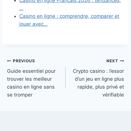
Casino en ligne Français 2026 : tendances,
…
Casino en ligne : comprendre, comparer et
jouer avec…
Post
PREVIOUS
NEXT
Guide essentiel pour
Crypto casino : l’essor
navigation
trouver les meilleur
d’un jeu en ligne plus
casino en ligne sans
rapide, plus privé et
se tromper
vérifiable