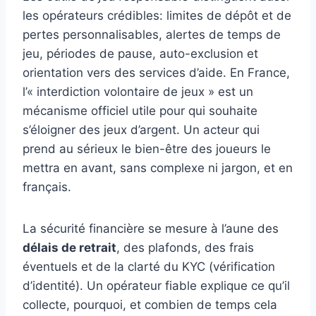
les opérateurs crédibles: limites de dépôt et de
pertes personnalisables, alertes de temps de
jeu, périodes de pause, auto-exclusion et
orientation vers des services d’aide. En France,
l’« interdiction volontaire de jeux » est un
mécanisme officiel utile pour qui souhaite
s’éloigner des jeux d’argent. Un acteur qui
prend au sérieux le bien-être des joueurs le
mettra en avant, sans complexe ni jargon, et en
français.
La sécurité financière se mesure à l’aune des
délais de retrait
, des plafonds, des frais
éventuels et de la clarté du KYC (vérification
d’identité). Un opérateur fiable explique ce qu’il
collecte, pourquoi, et combien de temps cela