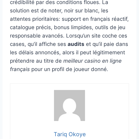
crédibilité par des conditions floues. La
solution est de noter, noir sur blanc, les
attentes prioritaires: support en français réactif,
catalogue précis, bonus limpides, outils de jeu
responsable avancés. Lorsqu’un site coche ces
cases, qu’il affiche ses
audits
et qu’il paie dans
les délais annoncés, alors il peut légitimement
prétendre au titre de
meilleur casino en ligne
français
pour un profil de joueur donné.
Tariq Okoye