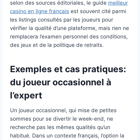
selon des sources éditoriales, le guide
meilleur
casino en ligne francais
est souvent cité parmi
les listings consultés par les joueurs pour
vérifier la qualité d’une plateforme, mais rien ne
remplacera l’examen personnel des conditions,
des jeux et de la politique de retraits.
Exemples et cas pratiques:
du joueur occasionnel à
l’expert
Un joueur occasionnel, qui mise de petites
sommes pour se divertir le week-end, ne
recherche pas les mêmes qualités qu’un
habitué. Dans un contexte français, l’option la