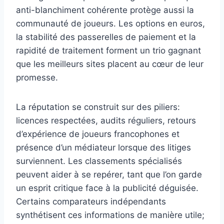
anti-blanchiment cohérente protège aussi la
communauté de joueurs. Les options en euros,
la stabilité des passerelles de paiement et la
rapidité de traitement forment un trio gagnant
que les meilleurs sites placent au cœur de leur
promesse.
La réputation se construit sur des piliers:
licences respectées, audits réguliers, retours
d’expérience de joueurs francophones et
présence d’un médiateur lorsque des litiges
surviennent. Les classements spécialisés
peuvent aider à se repérer, tant que l’on garde
un esprit critique face à la publicité déguisée.
Certains comparateurs indépendants
synthétisent ces informations de manière utile;