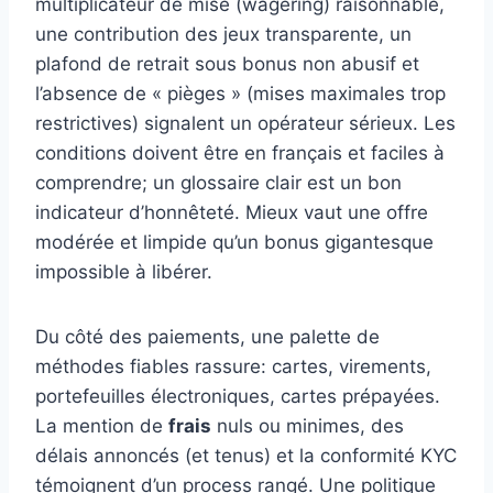
multiplicateur de mise (wagering) raisonnable,
une contribution des jeux transparente, un
plafond de retrait sous bonus non abusif et
l’absence de « pièges » (mises maximales trop
restrictives) signalent un opérateur sérieux. Les
conditions doivent être en français et faciles à
comprendre; un glossaire clair est un bon
indicateur d’honnêteté. Mieux vaut une offre
modérée et limpide qu’un bonus gigantesque
impossible à libérer.
Du côté des paiements, une palette de
méthodes fiables rassure: cartes, virements,
portefeuilles électroniques, cartes prépayées.
La mention de
frais
nuls ou minimes, des
délais annoncés (et tenus) et la conformité KYC
témoignent d’un process rangé. Une politique