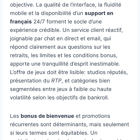
objective. La qualité de l’interface, la fluidité
mobile et la disponibilité d’un
support en
français
24/7 forment le socle d’une
expérience crédible. Un service client réactif,
joignable par chat en direct et email, qui
répond clairement aux questions sur les
retraits, les limites et les conditions bonus,
apporte une tranquillité d’esprit inestimable.
L’offre de jeux doit être lisible: studios réputés,
présentation du
RTP
, et catégories bien
segmentées entre jeux à faible ou haute
volatilité selon les objectifs de bankroll.
Les
bonus de bienvenue
et promotions
récurrentes sont déterminants, mais seulement
si leurs termes sont équitables. Un