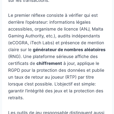
sur les transactions.
Le premier réflexe consiste à vérifier qui est
derrière l’opérateur: informations légales
accessibles, organisme de licence (ANJ, Malta
Gaming Authority, etc.), audits indépendants
(eCOGRA, iTech Labs) et présence de mention
claire sur le
générateur de nombres aléatoires
(RNG). Une plateforme sérieuse affiche des
certificats de
chiffrement
à jour, applique le
RGPD pour la protection des données et publie
un taux de retour au joueur (RTP) par titre
lorsque c’est possible. L’objectif est simple:
garantir l’intégrité des jeux et la protection des
retraits.
Les outils de
jeu responsable
distinguent aussi