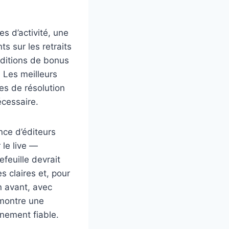
s d’activité, une
s sur les retraits
nditions de bonus
 Les meilleurs
es de résolution
écessaire.
ce d’éditeurs
 le live —
efeuille devrait
 claires et, pour
 avant, avec
 montre une
nnement fiable.