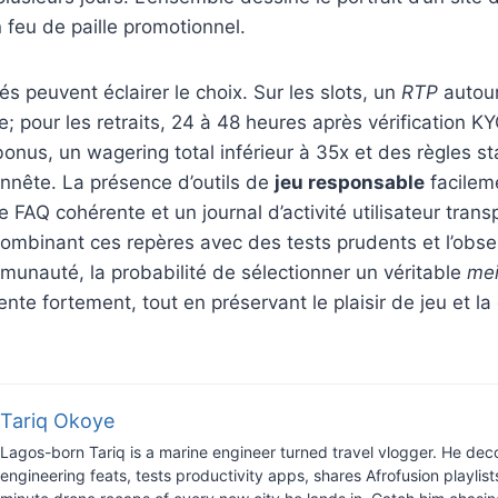
n feu de paille promotionnel.
rés peuvent éclairer le choix. Sur les slots, un
RTP
autour
; pour les retraits, 24 à 48 heures après vérification KY
bonus, un wagering total inférieur à 35x et des règles s
onnête. La présence d’outils de
jeu responsable
facilem
e FAQ cohérente et un journal d’activité utilisateur tran
combinant ces repères avec des tests prudents et l’obse
munauté, la probabilité de sélectionner un véritable
mei
te fortement, tout en préservant le plaisir de jeu et la 
Tariq Okoye
Lagos-born Tariq is a marine engineer turned travel vlogger. He dec
engineering feats, tests productivity apps, shares Afrofusion playlist