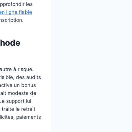
pprofondir les
en ligne fiable
nscription.
thode
autre à risque.
isible, des audits
 active un bonus
rait modeste de
e support lui
aite le retrait
icites, paiements