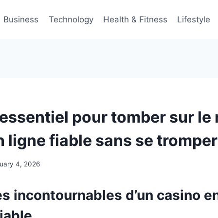
Business
Technology
Health & Fitness
Lifestyle
essentiel pour tomber sur le 
 ligne fiable sans se tromper
uary 4, 2026
es incontournables d’un casino en
iable