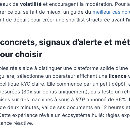
iveaux de
volatilité
et encouragent la modération. Pour a
rer ce qui se fait de mieux, un guide du
meilleur casino 
nt de départ pour créer une shortlist structurée avant l’i
concrets, signaux d’alerte et mé
our choisir
es réels aide à distinguer une plateforme solide d’une 
gulière, sélectionne un opérateur affichant une
licence
v
 politique KYC claire. Elle commence par un petit dépôt,
mesurées (30x sur bonus uniquement), puis teste un ret
mises sur des machines à sous à
RTP
annoncé de 96%. L
e deux minutes, valide ses documents en 12 heures et tr
ette expérience révèle un écosystème huilé: règles expl
tance réactive.