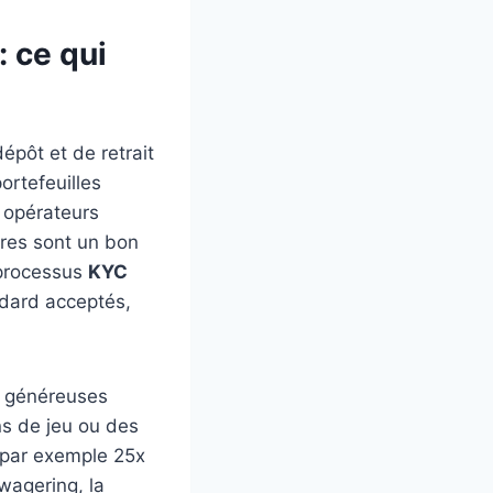
: ce qui
épôt et de retrait
ortefeuilles
s opérateurs
ures sont un bon
 processus
KYC
ndard acceptés,
es généreuses
s de jeu ou des
par exemple 25x
wagering, la