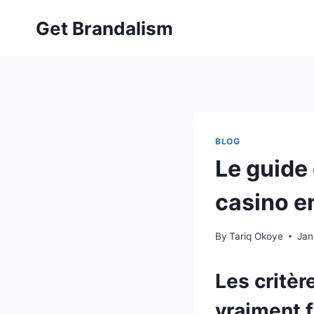
Skip
Get Brandalism
to
content
BLOG
Le guide 
casino en
By
Tariq Okoye
Jan
Les critèr
vraiment f