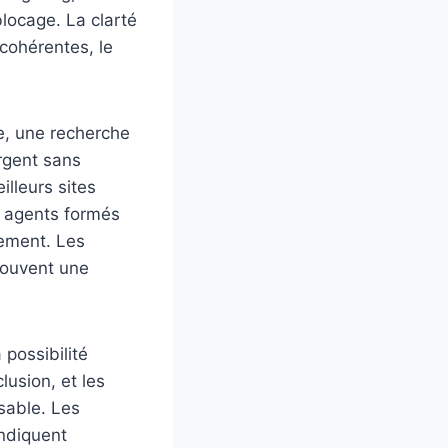
locage. La clarté
 cohérentes, le
e, une recherche
argent sans
lleurs sites
s agents formés
iement. Les
souvent une
 possibilité
lusion, et les
sable. Les
indiquent