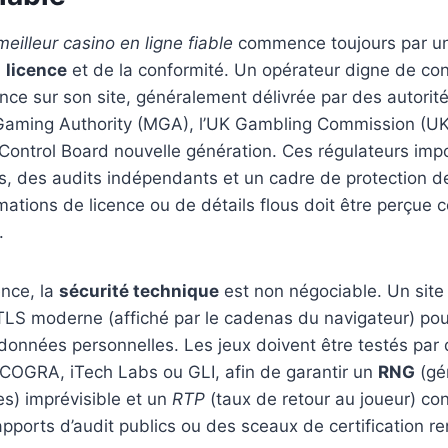
meilleur casino en ligne fiable
commence toujours par une
a
licence
et de la conformité. Un opérateur digne de con
ence sur son site, généralement délivrée par des autori
aming Authority (MGA), l’UK Gambling Commission (UK
ontrol Board nouvelle génération. Ces régulateurs imp
rs, des audits indépendants et un cadre de protection d
mations de licence ou de détails flous doit être perçue
.
ence, la
sécurité technique
est non négociable. Un site 
TLS moderne (affiché par le cadenas du navigateur) pou
données personnelles. Les jeux doivent être testés par 
OGRA, iTech Labs ou GLI, afin de garantir un
RNG
(gé
s) imprévisible et un
RTP
(taux de retour au joueur) co
pports d’audit publics ou des sceaux de certification re