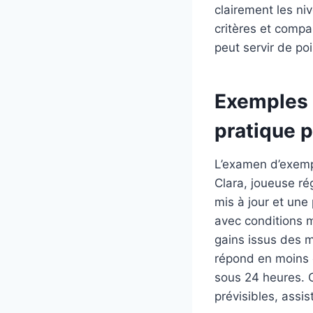
clairement les n
critères et compa
peut servir de poi
Exemples 
pratique p
L’examen d’exempl
Clara, joueuse ré
mis à jour et une
avec conditions 
gains issus des 
répond en moins d
sous 24 heures. C
prévisibles, assis