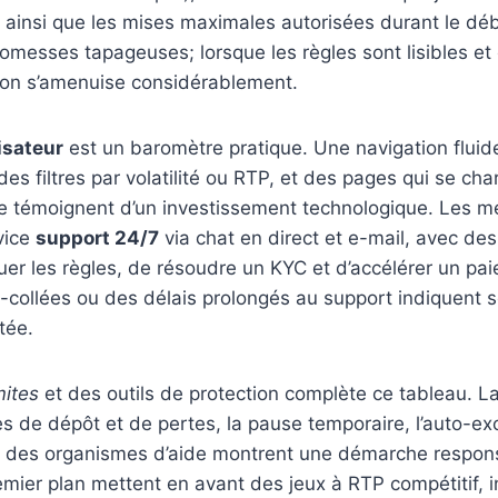
, ainsi que les mises maximales autorisées durant le déb
romesses tapageuses; lorsque les règles sont lisibles et
ion s’amenuise considérablement.
isateur
est un baromètre pratique. Une navigation fluid
des filtres par volatilité ou RTP, et des pages qui se ch
e témoignent d’un investissement technologique. Les mei
vice
support 24/7
via chat en direct et e-mail, avec de
uer les règles, de résoudre un KYC et d’accélérer un pa
-collées ou des délais prolongés au support indiquent 
itée.
mites
et des outils de protection complète ce tableau. La
tes de dépôt et de pertes, la pause temporaire, l’auto-exc
c des organismes d’aide montrent une démarche respon
mier plan mettent en avant des jeux à RTP compétitif, 