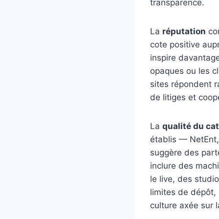
transparence.
La
réputation
con
cote positive aup
inspire davantage
opaques ou les cl
sites répondent 
de litiges et co
La
qualité du ca
établis — NetEnt,
suggère des parte
inclure des machi
le live, des studi
limites de dépôt,
culture axée sur 