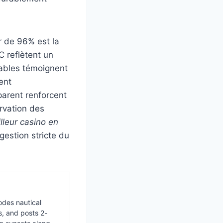
 de 96% est la
C reflètent un
tables témoignent
ent
sparent renforcent
rvation des
lleur casino en
gestion stricte du
odes nautical
s, and posts 2-