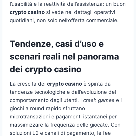
l’usabilità e la reattività dell’assistenza: un buon
crypto casino
si vede nei dettagli operativi
quotidiani, non solo nell’offerta commerciale.
Tendenze, casi d’uso e
scenari reali nel panorama
dei crypto casino
La crescita dei
crypto casino
è spinta da
tendenze tecnologiche e dall’evoluzione del
comportamento degli utenti. I
crash games
e i
giochi a round rapido sfruttano
microtransazioni e pagamenti istantanei per
massimizzare la frequenza delle giocate. Con
soluzioni L2 e canali di pagamento, le fee