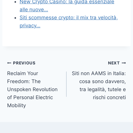
New Crypto Casino: la guida essenziale
alle nuove…
Siti scommesse crypto: il mix tra velocità,
privacy…
Post
PREVIOUS
NEXT
Reclaim Your
Siti non AAMS in Italia:
navigation
Freedom: The
cosa sono davvero,
Unspoken Revolution
tra legalità, tutele e
of Personal Electric
rischi concreti
Mobility