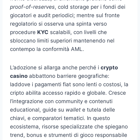
proof-of-reserves
, cold storage per i fondi dei
giocatori e audit periodici; mentre sul fronte
regolatorio si osserva una spinta verso
procedure
KYC
scalabili, con livelli che
sbloccano limiti superiori mantenendo nel
contempo la conformità AML.
L’adozione si allarga anche perché i
crypto
casino
abbattono barriere geografiche:
laddove i pagamenti fiat sono lenti o costosi, la
cripto abilita accesso rapido e globale. Cresce
l’integrazione con community e contenuti
educational, guide su
wallet
e tutela delle
chiavi, e comparatori tematici. In questo
ecosistema, risorse specializzate che spiegano
trend, bonus e strumenti di gioco responsabile