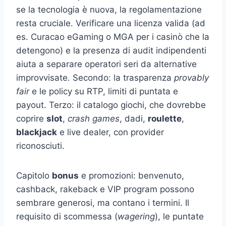
se la tecnologia è nuova, la regolamentazione
resta cruciale. Verificare una licenza valida (ad
es. Curacao eGaming o MGA per i casinò che la
detengono) e la presenza di audit indipendenti
aiuta a separare operatori seri da alternative
improvvisate. Secondo: la trasparenza
provably
fair
e le policy su RTP, limiti di puntata e
payout. Terzo: il catalogo giochi, che dovrebbe
coprire
slot
,
crash games
, dadi,
roulette
,
blackjack
e live dealer, con provider
riconosciuti.
Capitolo
bonus
e promozioni: benvenuto,
cashback, rakeback e VIP program possono
sembrare generosi, ma contano i termini. Il
requisito di scommessa (
wagering
), le puntate