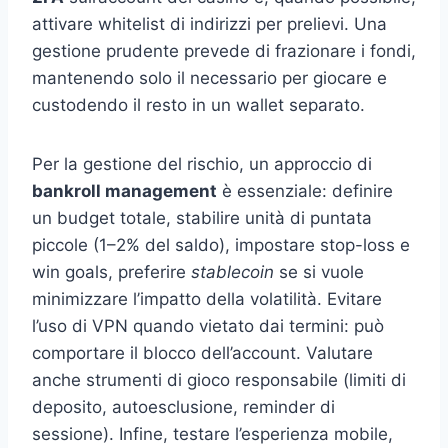
attivare whitelist di indirizzi per prelievi. Una
gestione prudente prevede di frazionare i fondi,
mantenendo solo il necessario per giocare e
custodendo il resto in un wallet separato.
Per la gestione del rischio, un approccio di
bankroll management
è essenziale: definire
un budget totale, stabilire unità di puntata
piccole (1–2% del saldo), impostare stop-loss e
win goals, preferire
stablecoin
se si vuole
minimizzare l’impatto della volatilità. Evitare
l’uso di VPN quando vietato dai termini: può
comportare il blocco dell’account. Valutare
anche strumenti di gioco responsabile (limiti di
deposito, autoesclusione, reminder di
sessione). Infine, testare l’esperienza mobile,