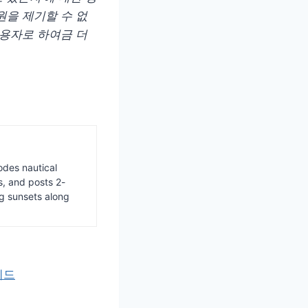
원을 제기할 수 없
이용자로 하여금 더
odes nautical
s, and posts 2-
ng sunsets along
이드