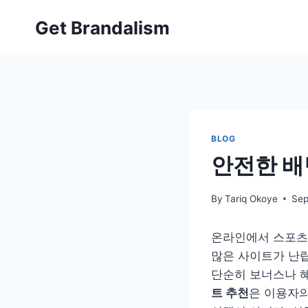
Skip
Get Brandalism
to
content
BLOG
안전한 배
By
Tariq Okoye
Sep
온라인에서 스포츠 
많은 사이트가 난립
단순히 보너스나 
트 추천
은 이용자의