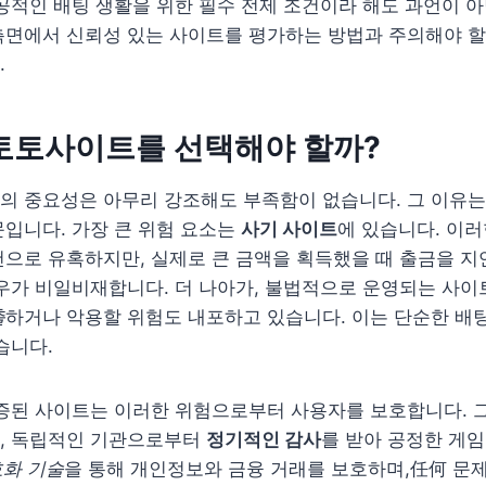
공적인 배팅 생활을 위한 필수 전제 조건이라 해도 과언이 아
면에서 신뢰성 있는 사이트를 평가하는 방법과 주의해야 할 
.
토토사이트를 선택해야 할까?
의 중요성은 아무리 강조해도 부족함이 없습니다. 그 이유는
입니다. 가장 큰 위험 요소는
사기 사이트
에 있습니다. 이
으로 유혹하지만, 실제로 큰 금액을 획득했을 때 출금을 지
우가 비일비재합니다. 더 나아가, 불법적으로 운영되는 사이
출
하거나 악용할 위험도 내포하고 있습니다. 이는 단순한 배
습니다.
검증된 사이트는 이러한 위험으로부터 사용자를 보호합니다. 
, 독립적인 기관으로부터
정기적인 감사
를 받아 공정한 게
화 기술
을 통해 개인정보와 금융 거래를 보호하며,任何 문