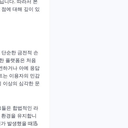
닙니다. 따라서 본
점에 대해 깊이 있
 단순한 금전적 손
러한 플랫폼은 처음
연하거나 아예 응답
트는 이용자의 민감
팅 이상의 심각한 문
그들은 합법적인 라
임 환경을 유지합니
제가 발생했을 때迅