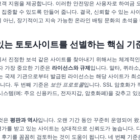
고객 지원을 제공합니다. 이러한 안전망은 사용자로 하여금 
집중할 수 있도록 만들어 줍니다. 결국, 신뢰할 수 있는 사
 아닌, 장기적이고 지속 가능한 온라인 배팅 문화의 초석을
있는 토토사이트를 선별하는 핵심 기
에서 진정한 보석 같은 사이트를 찾아내기 위해서는 체계적인
자 가장 중요한 기준은
라이선스와 규제
입니다. 말타, 퀴라소
있는 국제 기관으로부터 발급된 라이선스는 해당 사이트가 최
니다. 두 번째 기준은
보안 프로토콜
입니다. SSL 암호화가
시스템(예: 주요 신용카드, 전자지갑, 암호화폐)을 갖추고 
 것은
평판과 역사
입니다. 오랜 기간 동안 꾸준히 운영되어 왔
평가를 받고 있는 사이트는 상대적으로 신뢰도가 높습니다. 
후기를 꼼꼼히 검토하는 것이 도움이 됩니다. 네 번째 기