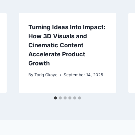
Turning Ideas Into Impact:
How 3D Visuals and
Cinematic Content
Accelerate Product
Growth
By
Tariq Okoye
September 14, 2025