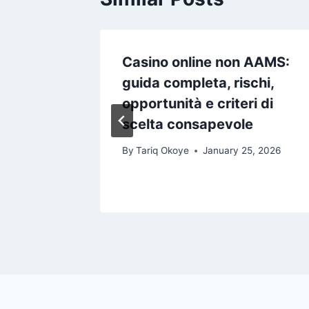
sino
Casino online non AAMS:
ezza,
guida completa, rischi,
per
opportunità e criteri di
o
scelta consapevole
20, 2025
By
Tariq Okoye
January 25, 2026