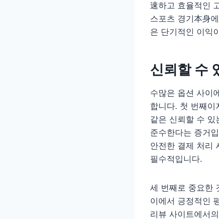
速하고 효율적인 
스포츠 경기本身에 
은 단기적인 이익이
신뢰할 수 
수많은 옵션 사이
합니다. 첫 번째이
같은 신뢰할 수 
준수한다는 증거입
안전한 결제 처리 
필수적입니다.
세 번째로 중요한
이에서 긍정적인 
리뷰 사이트에서의 