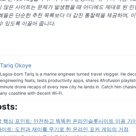
 않은 사이트는 문제가 발생했을 때 어디에도 제대로 된 민
례들은 단순한 추천 목록보다 더 값진 통찰력을 제공하며, 
수 있도록 이끌어 줍니다.
Tariq Okoye
Lagos-born Tariq is a marine engineer turned travel vlogger. He dec
engineering feats, tests productivity apps, shares Afrofusion playlist
minute drone recaps of every new city he lands in. Catch him chasi
any coastline with decent Wi-Fi.
osts:
할 핵심 포인트: 안전하고 똑똑한 온라인슬롯사이트 이용 가
사이트: 도전과 재미를 무기로 한 온라인 포커 게임의 거점