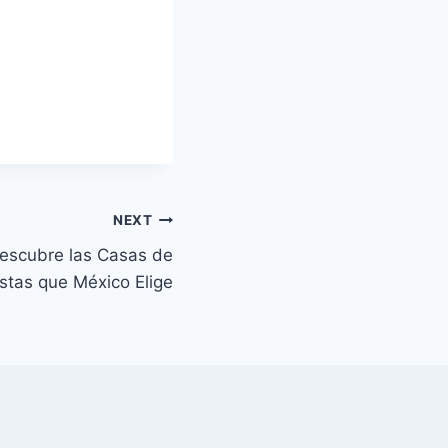
NEXT
escubre las Casas de
stas que México Elige