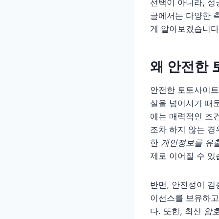
선택이 아니라, 성
글에서는 다양한 측
게 알아보겠습니다
왜 안전한 
안전한 토토사이트
실을 넘어서기 때문
에는 매력적인 조건
조차 하지 않는 경
한
개인정보를 유
제로 이어질 수 있
반면, 안전성이 
이선스를 보유하고
다. 또한, 최신
암호