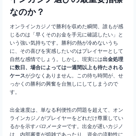
なのか？
オンラインカジノで勝利を収めた瞬間、誰もが感
じるのは「早くそのお金を手元に確認したい」と
いう強い気持ちです。勝利の熱が冷めないうち
に、その喜びを実感したいのはプレイヤーとして
自然な感情でしょう。しかし、現実には
出金処理
に数日、場合によっては一週間以上も待たされる
ケース
が少なくありません。この待ち時間が、せ
っかくの勝利の興奮を台無しにしてしまうので
す。
出金速度は、単なる利便性の問題を超えて、オン
ラインカジノがプレイヤーをどれだけ尊重してい
るかを示す
バロメーター
です。出金が遅いカジノ
は、内部審査が煩雑であったり、資金の流動性に