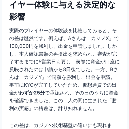
イヤー体験に与える決定的な
影響
実際のプレイヤーの体験談を比較してみると、そ
の差は歴然です。例えば、Aさんは「カジノX」で
100,000円を勝利し、出金を申請しました。しか
し、本人確認書類の再提出を求められ、審査が完
了するまでに5営業日も要し、実際に資金が口座に
反映されたのは申請から8日後でした。一方、Bさ
んは「カジノY」で同額を勝利し、出金を申請。
事前にKYCが完了していたため、仮想通貨での出
金が
わずか25分
で承認され、その日のうちに資金
を確認できました。この二人の間に生まれた「勝
利の実感」の格差は、計り知れません。
この差は、カジノの技術基盤の違いにも現れま