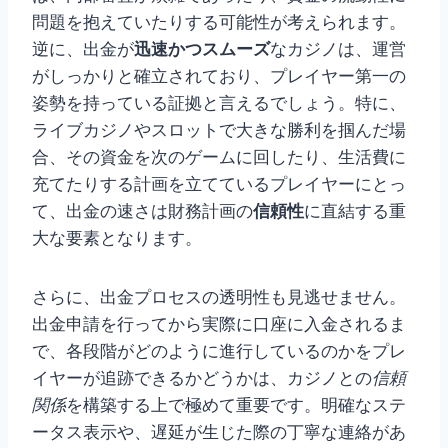
問題を抱えていたりする可能性が考えられます。
逆に、出金が
迅速かつスムーズ
なカジノは、運営
がしっかりと確立されており、プレイヤー第一の
姿勢を持っている証拠と言えるでしょう。特に、
ライブカジノやスロットで大きな勝利を掴んだ場
合、その資金を次のゲームに回したり、生活費に
充てたりする計画を立てているプレイヤーにとっ
て、出金の速さは財務計画の
信頼性
に直結する重
大な要素となります。
さらに、出金プロセスの透明性も見逃せません。
出金申請を行ってから実際に口座に入金されるま
で、各段階がどのように進行しているのかをプレ
イヤーが追跡できるかどうかは、カジノとの
信頼
関係
を構築する上で極めて重要です。明確なステ
ータス表示や、遅延が生じた際の丁寧な連絡があ