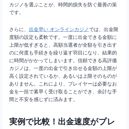
カジノを選ぶことが、時間的損失を防ぐ最善の策
です。
さらに、
出金早い オンラインカジノ
では、出金限
度額の設定も柔軟です。一度に出金できる金額に
上限が低すぎると、高額当選者が全額を引き出す
のに何度も手続きを繰り返す羽目になり、結果的
に時間がかかってしまいます。信頼できる高評価
カジノは、一度の出金で引き出せる金額の上限が
高く設定されているか、あるいは上限そのものが
ありません。これにより、プレイヤーは必要なお
金を一括で素早く受け取ることができ、余計な手
間と不安を感じずに済みます。
実例で比較！出金速度がプレ