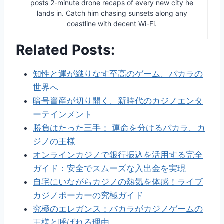
posts 2-minute drone recaps of every new city he
lands in. Catch him chasing sunsets along any
coastline with decent Wi-Fi.
Related Posts:
知性と運が織りなす至高のゲーム、バカラの
世界へ
暗号資産が切り開く、新時代のカジノエンタ
ーテインメント
勝負はたった三手： 運命を分けるバカラ、カ
ジノの王様
オンラインカジノで銀行振込を活用する完全
ガイド：安全でスムーズな入出金を実現
自宅にいながらカジノの熱気を体感！ライブ
カジノポーカーの究極ガイド
究極のエレガンス：バカラがカジノゲームの
王様と呼ばれる理由