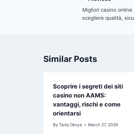
Post
Migliori casino onlin
navigation
scegliere qualità, sic
Similar Posts
Scoprire i segreti dei siti
casino non AAMS:
vantaggi, rischi e come
orientarsi
By
Tariq Okoye
March 27, 2026