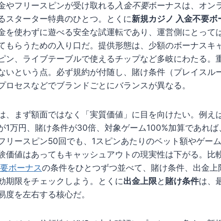
金やフリースピンが受け取れる
入金不要
ボーナスは、オン
るスターター特典のひとつ。とくに
新規カジノ 入金不要ボ
金を使わずに遊べる安全な試運転であり、運営側にとって
てもらうための入り口だ。提供形態は、少額のボーナスキ
ピン、ライブテーブルで使えるチップなど多岐にわたる。
ないという点。必ず規約が付随し、賭け条件（プレイスル
プロセスなどでブランドごとにバランスが異なる。
は、まず額面ではなく「実質価値」に目を向けたい。例えば1
が1万円、賭け条件が30倍、対象ゲーム100%加算であれ
フリースピン50回でも、1スピンあたりのベット額やゲーム
験価値はあってもキャッシュアウトの現実性は下がる。比
不要ボーナス
の条件をひとつずつ並べて、賭け条件、出金上
効期限をチェックしよう。とくに
出金上限
と
賭け条件
は、
易度を左右する核心だ。