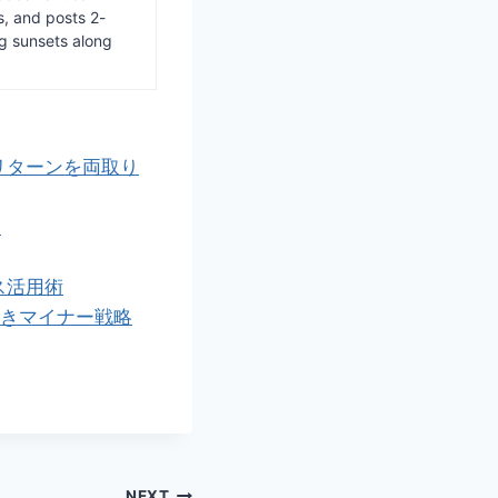
s, and posts 2-
ng sunsets along
リターンを両取り
る
ス活用術
べきマイナー戦略
NEXT