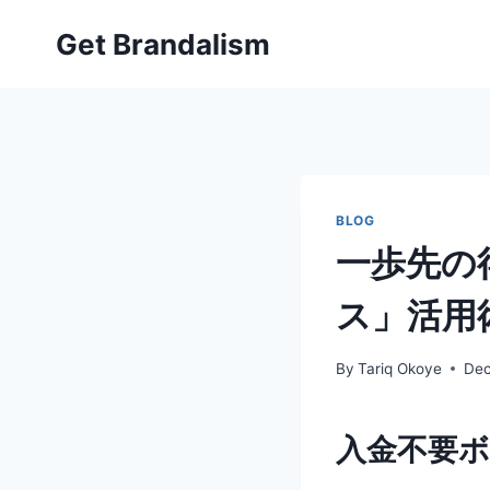
Skip
Get Brandalism
to
content
BLOG
一歩先の
ス」活用
By
Tariq Okoye
Dec
入金不要