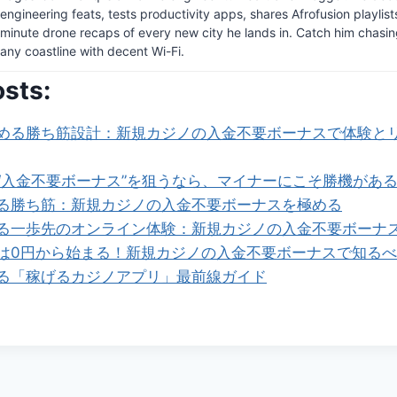
engineering feats, tests productivity apps, shares Afrofusion playlist
minute drone recaps of every new city he lands in. Catch him chasi
any coastline with decent Wi-Fi.
osts:
める勝ち筋設計：新規カジノの入金不要ボーナスで体験と
“入金不要ボーナス”を狙うなら、マイナーにこそ勝機があ
る勝ち筋：新規カジノの入金不要ボーナスを極める
る一歩先のオンライン体験：新規カジノの入金不要ボーナ
は0円から始まる！新規カジノの入金不要ボーナスで知る
る「稼げるカジノアプリ」最前線ガイド