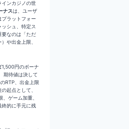
ラインカジノの世
ーナス
は、ユーザ
はプラットフォー
ャッシュ、特定ス
重要なのは「ただ
ー）や出金上限、
,500円のボーナ
ば、期待値は決して
のRTP、出金上限
較の起点として、
限、ゲーム加重、
最終的に手元に残