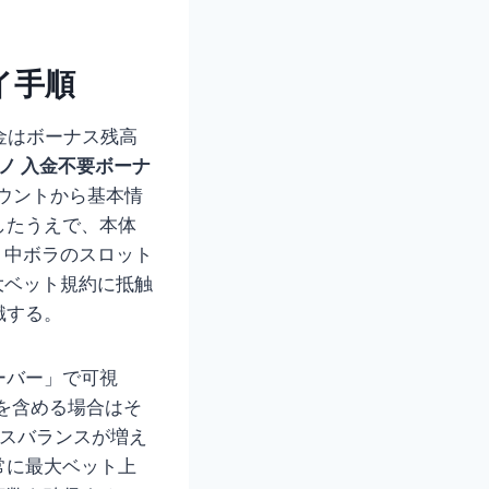
イ手順
金はボーナス残高
ノ 入金不要ボーナ
ウントから基本情
したうえで、本体
後、中ボラのスロット
大ベット規約に抵触
識する。
ーバー」で可視
金を含める場合はそ
ナスバランスが増え
常に最大ベット上