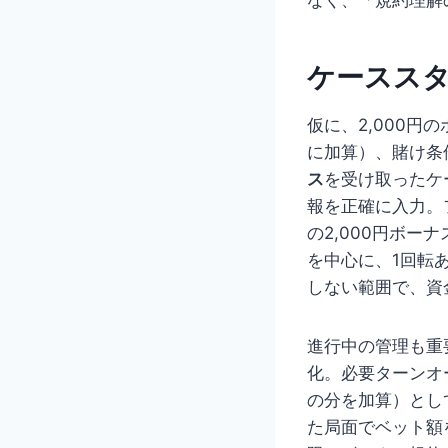
ケースス
仮に、2,000
に加算）、賭け条件
ス
を受け取ったケ
報を正確に入力。
の2,000円ボー
を中心に、1回転
しない範囲で、資
進行中の管理も重
化。必要ターンオー
の分を加算）とし
た局面でベット額