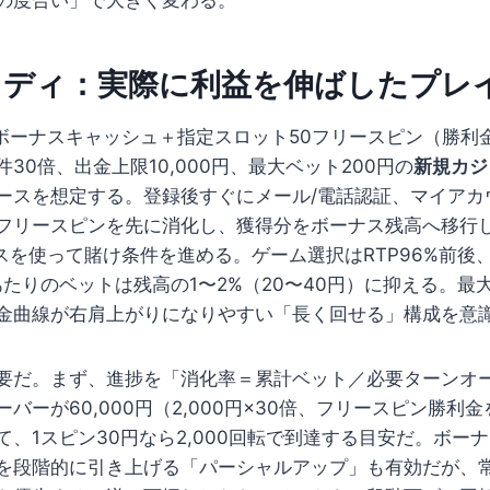
タディ：実際に利益を伸ばしたプレ
円のボーナスキャッシュ＋指定スロット50フリースピン（勝利
30倍、出金上限10,000円、最大ベット200円の
新規カジ
ースを想定する。登録後すぐにメール/電話認証、マイアカ
フリースピンを先に消化し、獲得分をボーナス残高へ移行
ナスを使って賭け条件を進める。ゲーム選択はRTP96%前
あたりのベットは残高の1〜2%（20〜40円）に抑える。最
金曲線が右肩上がりになりやすい「長く回せる」構成を意
要だ。まず、進捗を「消化率＝累計ベット／必要ターンオ
バーが60,000円（2,000円×30倍、フリースピン勝利
て、1スピン30円なら2,000回転で到達する目安だ。ボー
を段階的に引き上げる「パーシャルアップ」も有効だが、