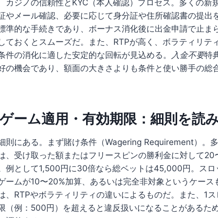
、カジノの信頼性とKYC（本人確認）プロセス。多くの新
証やメール確認、必要に応じて身分証や住所確認書の提出
標準的な手続きであり、ボーナス消化後に出金申請で止ま
しておくとスムーズだ。また、RTPが高く、ボラティリテ
条件の消化に適した安定的な回転が見込める。
入金不要
特
好の機会であり、額面の大きさよりも条件と使い勝手の総
・ゲーム適用・有効期限：細則を読
にある。まず賭け条件（Wagering Requirement）。
は、受け取った額またはフリースピンの勝利金に対して20
例として1,500円に30倍なら総ベットは45,000円。スロ
ゲームが10〜20%加算、あるいは完全非対象というケース
は、RTPやボラティリティの違いによるものだ。また、1ス
限（例：500円）を超えると違反扱いになることがあるた