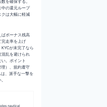
転数を確保する。
モ中の還元ループ
スクは大幅に軽減
えばボーナス残高
えて完走率を上げ
KYCが未完了なら
査混乱を避けられ
ない。ポイント
管理）、規約遵守
ス
は、派手な一撃を
い。
odes nautical