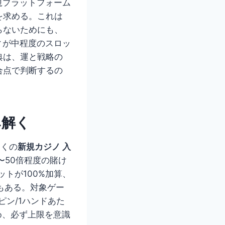
規プラットフォーム
を求める。これは
らないためにも、
ィが中程度のスロッ
典は、運と戦略の
合点で判断するの
み解く
多くの
新規カジノ 入
〜50倍程度の賭け
ットが100%加算、
もある。対象ゲー
ピン/1ハンドあた
め、必ず上限を意識