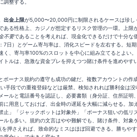
に調整する。
。
出金上限
が5,000〜20,000円に制限されるケースは珍
である性格上、カジノが想定するリスク管理の一環。上限
金不要
であることを考えれば、現金化できるだけで十分な
：7日）とゲーム寄与率は、消化スピードを左右する。短
速く、寄与率100%のスロットを中心に組み立てるとよい。R
イトルは、急激な資金ブレを抑えつつ賭け条件を進めやす
）とボーナス規約の遵守も成功の鍵だ。複数アカウントの作成
払い手段での重複登録などは厳禁。検知されれば勝利金は没
メールと電話番号を認証し、必要書類（身分証、住所証明
前に用意しておけば、出金時の遅延を大幅に減らせる。加
禁止」「ジャックポットは対象外」「ボーナス狙いの低リ
ールも多い。規約の文言はやや難解でも、賭け条件、対象
点を押さえれば、致命的なミスはほぼ回避できる。勝ちや
の度合い」で大きく変わる。