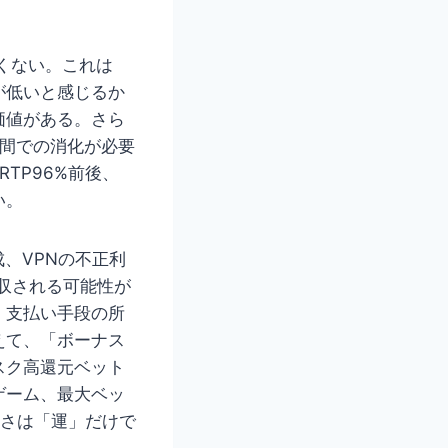
しくない。これは
が低いと感じるか
価値がある。さら
期間での消化が必要
TP96%前後、
い。
、VPNの不正利
収される可能性が
、支払い手段の所
えて、「ボーナス
スク高還元ベット
ゲーム、最大ベッ
すさは「運」だけで