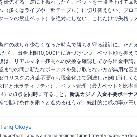
を優先する。逆に下振れしたら、ベットを一段階下げて回
ム（多くはライブや一部テーブル）に切り替えない、プロ
ターンの禁止ベット）を絶対にしない、これだけで失格リ
条件の残りが少なくなった時点で勝ちを守る設計に。たと
育ったら、出金上限10,000円に近づけつつ、ベット額を抑
後は、リアルマネー残高への変換を確認してから出金申請。
認までの間は新たなボーナスを受け取らない方が無用な審
ゼロリスクの
入金不要
から現金化まで到達した例は珍しく
RTPとボラティリティ）、ベット管理（最大ベットと比率
限）の3点を同時に守ること。
新規カジノ 入金不要ボーナ
転で賭け条件を粛々と進めるほうが、統計的に成功率が高
Tariq Okoye
Lagos-born Tariq is a marine engineer turned travel vlogger. He dec