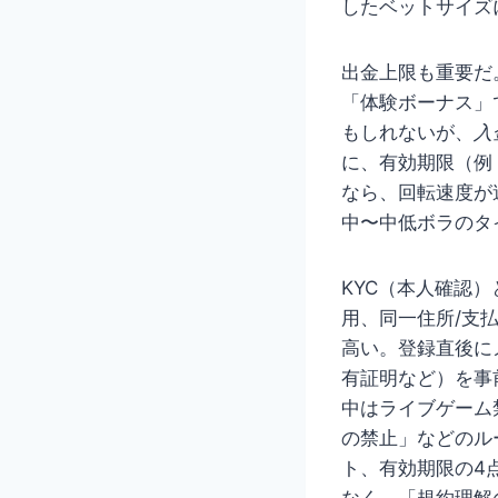
したベットサイズ
出金上限も重要だ
「体験ボーナス」
もしれないが、
入
に、有効期限（例
なら、回転速度が
中〜中低ボラのタ
KYC（本人確認
用、同一住所/支
高い。登録直後に
有証明など）を事
中はライブゲーム
の禁止」などのル
ト、有効期限の4
なく、「規約理解